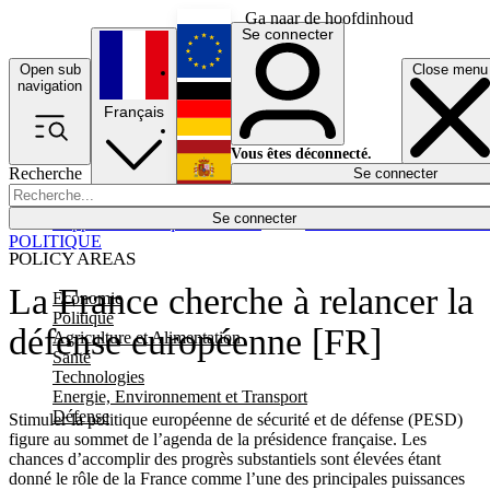
Ga naar de hoofdinhoud
Se connecter
Open sub
Close menu
English
navigation
Français
Deutsch
Vous êtes déconnecté.
Recherche
Se connecter
Español
Lumières éteintes
Se connecter
Rapporteur
Politique
Économie
Newsletters
Evénements
Em
POLITIQUE
POLICY AREAS
La France cherche à relancer la
Economie
Politique
défense européenne [FR]
Agriculture et Alimentation
Santé
Technologies
Energie, Environnement et Transport
Défense
Stimuler la politique européenne de sécurité et de défense (PESD)
figure au sommet de l’agenda de la présidence française. Les
chances d’accomplir des progrès substantiels sont élevées étant
donné le rôle de la France comme l’une des principales puissances