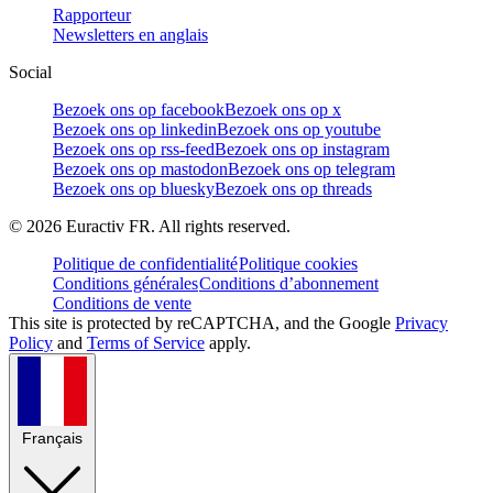
Rapporteur
Newsletters en anglais
Social
Bezoek ons op facebook
Bezoek ons op x
Bezoek ons op linkedin
Bezoek ons op youtube
Bezoek ons op rss-feed
Bezoek ons op instagram
Bezoek ons op mastodon
Bezoek ons op telegram
Bezoek ons op bluesky
Bezoek ons op threads
©
2026
Euractiv FR. All rights reserved.
Politique de confidentialité
Politique cookies
Conditions générales
Conditions d’abonnement
Conditions de vente
This site is protected by reCAPTCHA, and the Google
Privacy
Policy
and
Terms of Service
apply.
Français