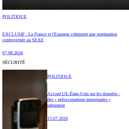
POLITIQUE
EXCLUSIF : La France et l'Espagne critiquent une nomination
controversée au SEAE
07.08.2026
SÉCURITÉ
POLITIQUE
Accord UE-États-Unis sur les données :
des « préoccupations importantes »
subsistent
15.07.2026