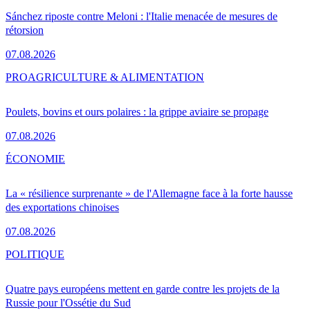
Sánchez riposte contre Meloni : l'Italie menacée de mesures de
rétorsion
07.08.2026
PRO
AGRICULTURE & ALIMENTATION
Poulets, bovins et ours polaires : la grippe aviaire se propage
07.08.2026
ÉCONOMIE
La « résilience surprenante » de l'Allemagne face à la forte hausse
des exportations chinoises
07.08.2026
POLITIQUE
Quatre pays européens mettent en garde contre les projets de la
Russie pour l'Ossétie du Sud