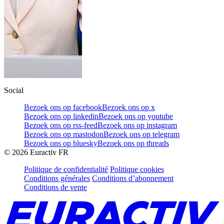
Social
Bezoek ons op facebook
Bezoek ons op x
Bezoek ons op linkedin
Bezoek ons op youtube
Bezoek ons op rss-feed
Bezoek ons op instagram
Bezoek ons op mastodon
Bezoek ons op telegram
Bezoek ons op bluesky
Bezoek ons op threads
©
2026
Euractiv FR
Politique de confidentialité
Politique cookies
Conditions générales
Conditions d’abonnement
Conditions de vente