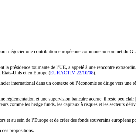
e pour négocier une contribution européenne commune au sommet du G 20
t la présidence tournante de l’UE, a appelé à une rencontre extraordina
x Etats-Unis et en Europe (
EURACTIV 22/10/08
).
ncier international dans un contexte où l’économie se dirige vers une ré
e réglementation et une supervision bancaire accrue, il reste peu clair 
cteurs comme les hedge funds, les capitaux à risques et les secteurs dé
rs et au sein de l’Europe et de créer des fonds souverains européens pou
à ces propositions.