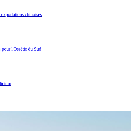
s exportations chinoises
e pour l'Ossétie du Sud
licium