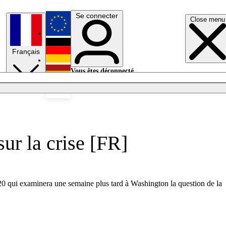
Se connecter
Close menu
English
Français
Deutsch
Vous êtes déconnecté.
Se connecter
Español
Lumières éteintes
ur la crise [FR]
 qui examinera une semaine plus tard à Washington la question de la