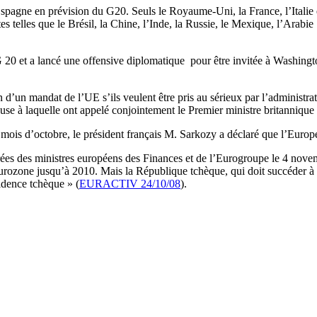
Espagne en prévision du G20. Seuls le Royaume-Uni, la France, l’Itali
 telles que le Brésil, la Chine, l’Inde, la Russie, le Mexique, l’Arabi
 20 et a lancé une offensive diplomatique pour être invitée à Washingt
d’un mandat de l’UE s’ils veulent être pris au sérieux par l’administrat
se à laquelle ont appelé conjointement le Premier ministre britanniq
is d’octobre, le président français M. Sarkozy a déclaré que l’Europe d
arées des ministres européens des Finances et de l’Eurogroupe le 4 nov
eurozone jusqu’à 2010. Mais la République tchèque, qui doit succéder à l
idence tchèque » (
EURACTIV 24/10/08
).