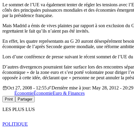
Le sommet de l’UE va également tenter de régler les tensions avec l’
côtés des principales puissances mondiales et des économies émergentes
par la présidence française.
Mais Madrid a émis de vives plaintes par rapport à son exclusion du G
regrettaient le fait qu’ils n’aient pas été invités.
En effet, les quatre représentants au G 20 auront désespérément besoin 
économique de l’après Seconde guerre mondiale, une réforme ambitieu
Lors d’une conférence de presse suivant le récent sommet de l’UE du mo
D’autres divergences pourraient faire surface lors des rencontres sép
économique » de la zone euro et s’est porté volontaire pour diriger l’
opposée à cette idée, déclarant que « personne ne peut annuler la prés
Oct 27, 2008 - 12:55
Dernière mise à jour: May 28, 2012 - 20:29
Économie
Économie
Euro & Finances
Print
Partager
LES PLUS LUS
POLITIQUE