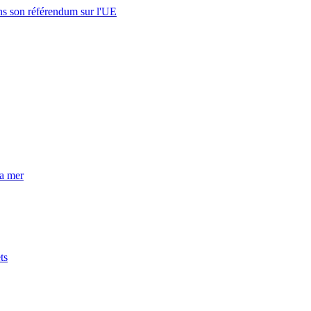
s son référendum sur l'UE
la mer
ts