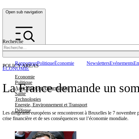
Open sub navigation
Recherche
Rapporteur
Politique
Économie
Newsletters
Evénements
Em
POLICY AREAS
ÉCONOMIE
Economie
Politique
La France demande un somme
Agriculture et Alimentation
Santé
Technologies
Energie, Environnement et Transport
Défense
Les dirigeants européens se rencontreront à Bruxelles le 7 novembr
crise financière et de ses conséquences sur l’économie mondiale.