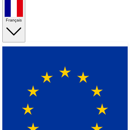
Français