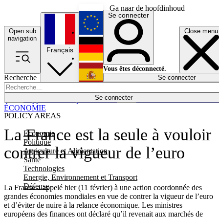
Ga naar de hoofdinhoud
Se connecter
Open sub
Close menu
English
navigation
Français
Deutsch
Vous êtes déconnecté.
Recherche
Se connecter
Español
Lumières éteintes
Se connecter
Rapporteur
Politique
Économie
Newsletters
Evénements
Em
ÉCONOMIE
POLICY AREAS
La France est la seule à vouloir
Economie
Politique
contrer la vigueur de l’euro
Agriculture et Alimentation
Santé
Technologies
Energie, Environnement et Transport
Défense
La France a appelé hier (11 février) à une action coordonnée des
grandes économies mondiales en vue de contrer la vigueur de l’euro
et d’éviter de nuire à la relance économique. Les ministres
européens des finances ont déclaré qu’il revenait aux marchés de