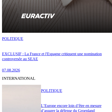
POLITIQUE
EXCLUSIF : La France et l'Espagne critiquent une nomination
controversée au SEAE
07.08.2026
INTERNATIONAL
POLITIQUE
L’Europe encore loin d’être en mesure
d’assurer la défense du Groenland