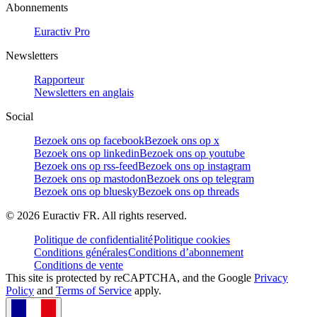
Abonnements
Euractiv Pro
Newsletters
Rapporteur
Newsletters en anglais
Social
Bezoek ons op facebook
Bezoek ons op x
Bezoek ons op linkedin
Bezoek ons op youtube
Bezoek ons op rss-feed
Bezoek ons op instagram
Bezoek ons op mastodon
Bezoek ons op telegram
Bezoek ons op bluesky
Bezoek ons op threads
©
2026
Euractiv FR. All rights reserved.
Politique de confidentialité
Politique cookies
Conditions générales
Conditions d’abonnement
Conditions de vente
This site is protected by reCAPTCHA, and the Google
Privacy
Policy
and
Terms of Service
apply.