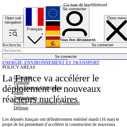
Ga naar de hoofdinhoud
Se connecter
Open sub
Close menu
English
navigation
Français
Deutsch
Vous êtes déconnecté.
Recherche
Se connecter
Español
Lumières éteintes
Se connecter
Rapporteur
Politique
Économie
Newsletters
Evénements
Em
ENERGIE, ENVIRONNEMENT ET TRANSPORT
POLICY AREAS
La France va accélérer le
Economie
Politique
déploiement de nouveaux
Agriculture et Alimentation
Santé
réacteurs nucléaires
Technologies
Energie, Environnement et Transport
Défense
Les députés français ont définitivement entériné mardi (16 mai) le
projet de loi permettant d’accélérer la construction de nouveaux