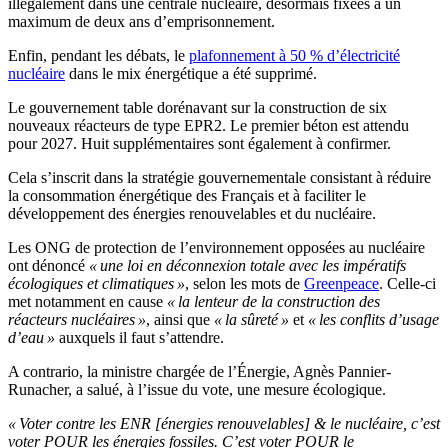
illégalement dans une centrale nucléaire, désormais fixées à un
maximum de deux ans d’emprisonnement.
Enfin, pendant les débats, le
plafonnement à 50 % d’électricité
nucléaire
dans le mix énergétique a été supprimé.
Le gouvernement table dorénavant sur la construction de six
nouveaux réacteurs de type EPR2. Le premier béton est attendu
pour 2027. Huit supplémentaires sont également à confirmer.
Cela s’inscrit dans la stratégie gouvernementale consistant à réduire
la consommation énergétique des Français et à faciliter le
développement des énergies renouvelables et du nucléaire.
Les ONG de protection de l’environnement opposées au nucléaire
ont dénoncé
« une loi en déconnexion totale avec les impératifs
écologiques et climatiques »
, selon les mots de
Greenpeace
. Celle-ci
met notamment en cause
« la lenteur de la construction des
réacteurs nucléaires »
, ainsi que
« la sûreté »
et
« les conflits d’usage
d’eau »
auxquels il faut s’attendre.
A contrario, la ministre chargée de l’Énergie, Agnès Pannier-
Runacher, a salué, à l’issue du vote, une mesure écologique.
« Voter contre les ENR [énergies renouvelables] & le nucléaire, c’est
voter POUR les énergies fossiles. C’est voter POUR le