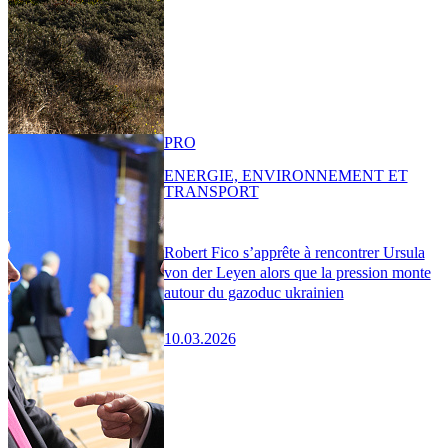
PRO
ENERGIE, ENVIRONNEMENT ET
TRANSPORT
Robert Fico s’apprête à rencontrer Ursula
von der Leyen alors que la pression monte
autour du gazoduc ukrainien
10.03.2026