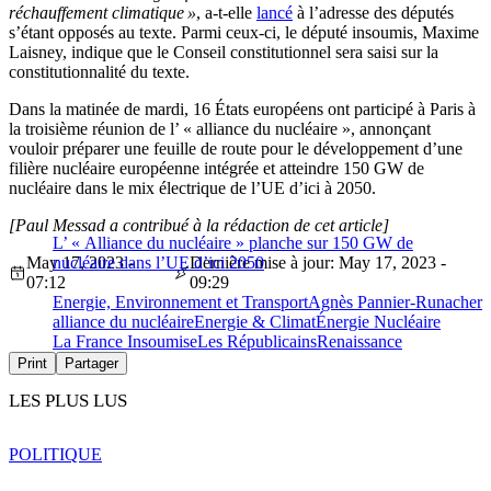
réchauffement climatique »
, a-t-elle
lancé
à l’adresse des députés
s’étant opposés au texte. Parmi ceux-ci, le député insoumis, Maxime
Laisney, indique que le Conseil constitutionnel sera saisi sur la
constitutionnalité du texte.
Dans la matinée de mardi, 16 États européens ont participé à Paris à
la troisième réunion de l’ « alliance du nucléaire », annonçant
vouloir préparer une feuille de route pour le développement d’une
filière nucléaire européenne intégrée et atteindre 150 GW de
nucléaire dans le mix électrique de l’UE d’ici à 2050.
[Paul Messad a contribué à la rédaction de cet article]
L’ « Alliance du nucléaire » planche sur 150 GW de
May 17, 2023 -
nucléaire dans l’UE d’ici 2050
Dernière mise à jour: May 17, 2023 -
07:12
09:29
Energie, Environnement et Transport
Agnès Pannier-Runacher
alliance du nucléaire
Energie & Climat
Énergie Nucléaire
La France Insoumise
Les Républicains
Renaissance
Print
Partager
LES PLUS LUS
POLITIQUE