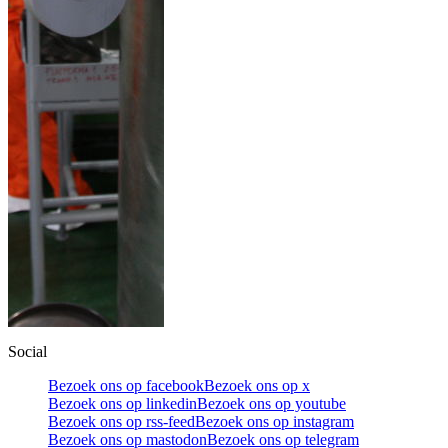
Social
Bezoek ons op facebook
Bezoek ons op x
Bezoek ons op linkedin
Bezoek ons op youtube
Bezoek ons op rss-feed
Bezoek ons op instagram
Bezoek ons op mastodon
Bezoek ons op telegram