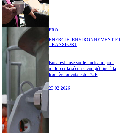
PRO
ENERGIE, ENVIRONNEMENT ET
TRANSPORT
Bucarest mise sur le nucléaire pour
renforcer la sécurité énergétique à la
frontière orientale de l’UE
23.02.2026