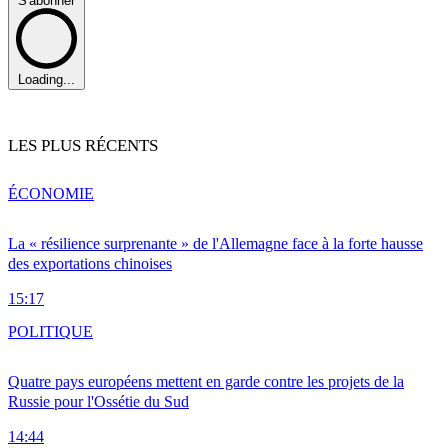
S'abonner
Loading...
LES PLUS RÉCENTS
ÉCONOMIE
La « résilience surprenante » de l'Allemagne face à la forte hausse
des exportations chinoises
15:17
POLITIQUE
Quatre pays européens mettent en garde contre les projets de la
Russie pour l'Ossétie du Sud
14:44