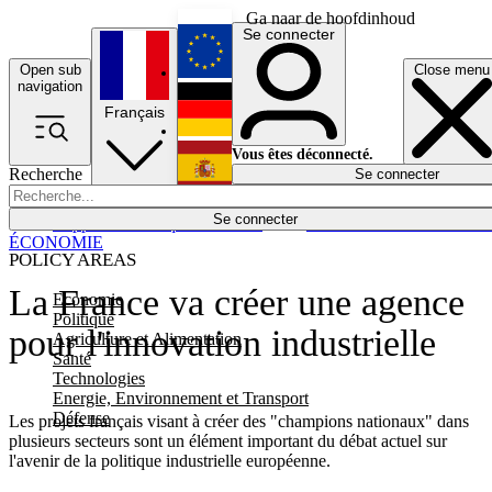
Ga naar de hoofdinhoud
Se connecter
Open sub
Close menu
English
navigation
Français
Deutsch
Vous êtes déconnecté.
Recherche
Se connecter
Español
Lumières éteintes
Se connecter
Rapporteur
Politique
Économie
Newsletters
Evénements
Em
ÉCONOMIE
POLICY AREAS
La France va créer une agence
Economie
Politique
pour l'innovation industrielle
Agriculture et Alimentation
Santé
Technologies
Energie, Environnement et Transport
Défense
Les projets français visant à créer des "champions nationaux" dans
plusieurs secteurs sont un élément important du débat actuel sur
l'avenir de la politique industrielle européenne.