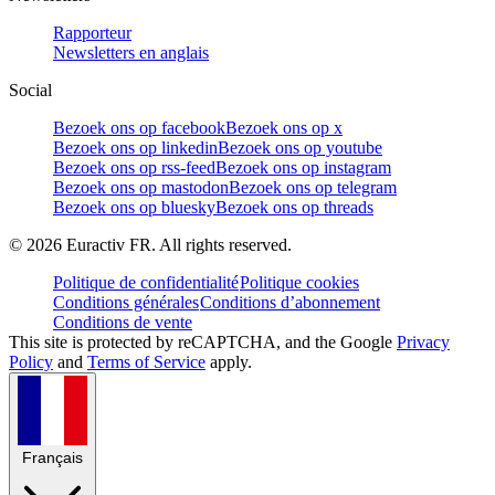
Rapporteur
Newsletters en anglais
Social
Bezoek ons op facebook
Bezoek ons op x
Bezoek ons op linkedin
Bezoek ons op youtube
Bezoek ons op rss-feed
Bezoek ons op instagram
Bezoek ons op mastodon
Bezoek ons op telegram
Bezoek ons op bluesky
Bezoek ons op threads
©
2026
Euractiv FR. All rights reserved.
Politique de confidentialité
Politique cookies
Conditions générales
Conditions d’abonnement
Conditions de vente
This site is protected by reCAPTCHA, and the Google
Privacy
Policy
and
Terms of Service
apply.
Français