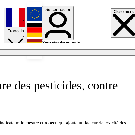
Se connecter
Close menu
English
Français
Deutsch
Vous êtes déconnecté.
Se connecter
Español
Lumières éteintes
e des pesticides, contre
ndicateur de mesure européen qui ajoute un facteur de toxicité des