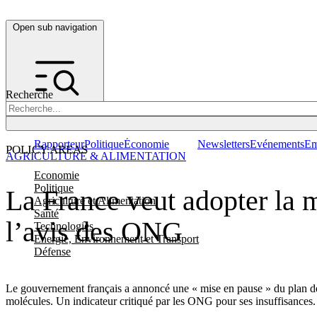
Open sub navigation
Recherche
Rapporteur
Politique
Économie
Newsletters
Evénements
Em
POLICY AREAS
AGRICULTURE & ALIMENTATION
Economie
Politique
La France veut adopter la 
Agriculture et Alimentation
Santé
l’avis des ONG
Technologies
Energie, Environnement et Transport
Défense
Le gouvernement français a annoncé une « mise en pause » du plan de r
molécules. Un indicateur critiqué par les ONG pour ses insuffisances.