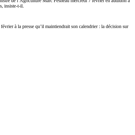
inistre de l’Agriculture Marc Fesneau mercredi 7 février en audition à
 insiste-t-il.
vrier à la presse qu’il maintiendrait son calendrier : la décision sur