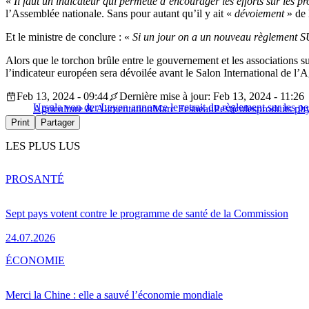
«
Il faut un indicateur qui permette d’encourager les efforts sur les p
l’Assemblée nationale. Sans pour autant qu’il y ait «
dévoiement
» de l
Et le ministre de conclure : «
Si un jour on a un nouveau règlement SU
Alors que le torchon brûle entre le gouvernement et les associations su
l’indicateur européen sera dévoilée avant le Salon International de l’A
Feb 13, 2024 - 09:44
Dernière mise à jour: Feb 13, 2024 - 11:26
Ursula von der Leyen annonce le retrait du règlement sur les pe
Agriculture & Alimentation
Marc Fesneau
Pesticides
produits phy
Print
Partager
LES PLUS LUS
PRO
SANTÉ
Sept pays votent contre le programme de santé de la Commission
24.07.2026
ÉCONOMIE
Merci la Chine : elle a sauvé l’économie mondiale