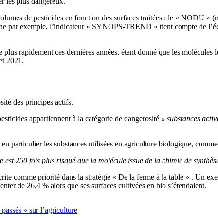
er les plus dangereux.
 volumes de pesticides en fonction des surfaces traitées : le « NODU » (
gne par exemple, l’indicateur « SYNOPS-TREND » tient compte de l’éco
e plus rapidement ces dernières années, étant donné que les molécules 
et 2021.
ité des principes actifs.
sticides appartiennent à la catégorie de dangerosité
« substances acti
 en particulier les substances utilisées en agriculture biologique, comme 
 est 250 fois plus risqué que la molécule issue de la chimie de synthèse
scrite comme priorité dans la stratégie « De la ferme à la table » . Un 
nter de 26,4 % alors que ses surfaces cultivées en bio s’étendaient.
passés » sur l’agriculture