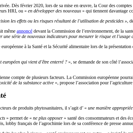
 arrivée. Dès février 2020, lors de sa mise en œuvre, la Cour des compt
teurs HRI, ou «
en développer des nouveaux
» qui tiennent davantage co
ion les effets ou les risques résultant de l’utilisation de pesticides »
, d
vait même
annoncé
devant la Commission de l’environnement, de la santé
er une série de nouveaux indicateurs pour mesurer le risque et l’usage 
e européenne à la Santé et la Sécurité alimentaire lors de la présentat
 européen qui vient d’être enterré ?
», se demande de son côté l’associ
ienne compte de plusieurs facteurs. La Commission européenne pourrai
oxicité de la substance active
», propose l’association pour l’agricultu
nté
eurs de produits phytosanitaires, il s’agit d’ «
une manière appropriée 
cts
» permet de «
ne plus opposer
» santé des consommateurs et des éco
is,
lobby français de l’agrochimie lors de sa conférence de presse annuell