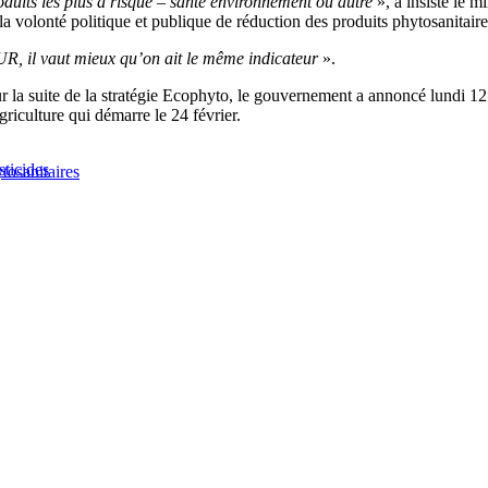
roduits les plus à risque – santé environnement ou autre
», a insisté le m
a volonté politique et publique de réduction des produits phytosanitaires,
R, il vaut mieux qu’on ait le même indicateur
».
r la suite de la stratégie Ecophyto, le gouvernement a annoncé lundi 12 fé
griculture qui démarre le 24 février.
sticides
tosanitaires