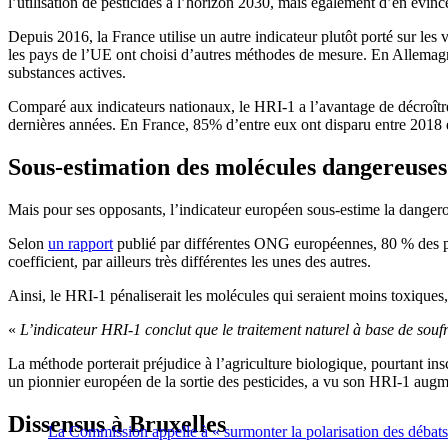
l’utilisation de pesticides à l’horizon 2030, mais également d’en évinc
Depuis 2016, la France utilise un autre indicateur plutôt porté sur les
les pays de l’UE ont choisi d’autres méthodes de mesure. En Allema
substances actives.
Comparé aux indicateurs nationaux, le HRI-1 a l’avantage de décroîtr
dernières années. En France, 85% d’entre eux ont disparu entre 2018 
Sous-estimation des molécules dangereuses
Mais pour ses opposants, l’indicateur européen sous-estime la dangeros
Selon
un rapport
publié par différentes ONG européennes, 80 % des pe
coefficient, par ailleurs très différentes les unes des autres.
Ainsi, le HRI-1 pénaliserait les molécules qui seraient moins toxiques,
«
L’indicateur HRI-1 conclut que le traitement naturel à base de soufre
La méthode porterait préjudice à l’agriculture biologique, pourtant in
un pionnier européen de la sortie des pesticides, a vu son HRI-1 augme
Dissensus à Bruxelles
La Commission appelle à « surmonter la polarisation des débats 