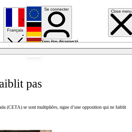
Se connecter
Close menu
English
Français
Deutsch
Vous êtes déconnecté.
Se connecter
Español
Lumières éteintes
aiblit pas
nada (CETA) se sont multipliées, signe d’une opposition qui ne faiblit