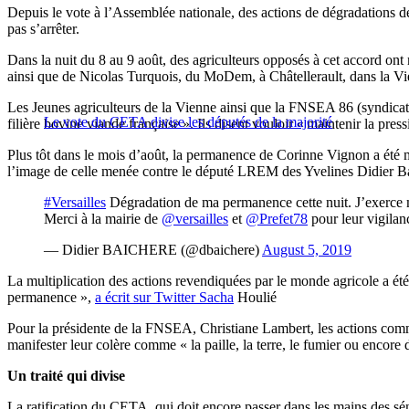
Depuis le vote à l’Assemblée nationale, des actions de dégradations d
pas s’arrêter.
Dans la nuit du 8 au 9 août, des agriculteurs opposés à cet accord o
ainsi que de Nicolas Turquois, du MoDem, à Châtellerault, dans la Vie
Les Jeunes agriculteurs de la Vienne ainsi que la FNSEA 86 (syndicat 
Le vote du CETA divise les députés de la majorité
filière bovine viande française ». Ils disent vouloir « maintenir la pres
Plus tôt dans le mois d’août, la permanence de Corinne Vignon a été m
l’image de celle menée contre le député LREM des Yvelines Didier Bai
#Versailles
Dégradation de ma permanence cette nuit. J’exerce m
Merci à la mairie de
@versailles
et
@Prefet78
pour leur vigilanc
— Didier BAICHERE (@dbaichere)
August 5, 2019
La multiplication des actions revendiquées par le monde agricole a été
permanence »,
a écrit sur Twitter Sacha
Houlié
Pour la présidente de la FNSEA, Christiane Lambert, les actions commise
manifester leur colère comme « la paille, la terre, le fumier ou encore 
Un traité qui divise
La ratification du CETA, qui doit encore passer dans les mains des séna