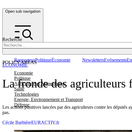
Open sub navigation
Recherche
Rapporteur
Politique
Économie
Newsletters
Evénements
Em
POLICY AREAS
ÉCONOMIE
Economie
Politique
La fronde des agriculteurs 
Agriculture et Alimentation
Santé
Technologies
Energie, Environnement et Transport
Défense
Les actions punitives lancées par des agriculteurs contre les députés a
pas.
Cécile Barbière
EURACTIV.fr