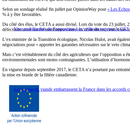
Selon un sondage réalisé fin juillet par OpinionWay pour
« Les Echos 
% à y être favorables.
Du côté des élus, le CETA a aussi divisé. Lors du vote du 23 juillet
Vive mobilisation de l’opposition à la veille du vote sur le CE
défections aussi ont été nombreuses avec six abstentions, deux votes c
L’ex-ministre de la Transition écologique, Nicolas Hulot, avait égalem
négociations pour « apporter les garanties nécessaires sur le veto cli
Mais c’est véritablement du côté des agriculteurs que l’opposition a ét
environnementales sont moins contraignantes. L’utilisation d’hormones
En vigueur depuis septembre 2017, le CETA n’a pourtant pas entrainé le
la mise en branle de la filière canadienne.
Les quotas de viande embarrassent la France dans les accords