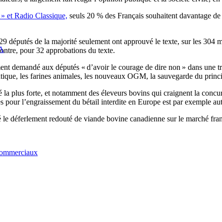
» et Radio Classique,
seuls 20 % des Français souhaitent davantage de
, 229 députés de la majorité seulement ont approuvé le texte, sur les 3
TA
ontre, pour 32 approbations du texte.
ent demandé aux députés « d’avoir le courage de dire non » dans une tri
matique, les farines animales, les nouveaux OGM, la sauvegarde du princ
é la plus forte, et notamment des éleveurs bovins qui craignent la concur
 pour l’engraissement du bétail interdite en Europe est par exemple au
 déferlement redouté de viande bovine canadienne sur le marché français
 commerciaux