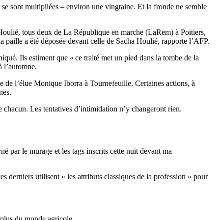
se sont multipliées – environ une vingtaine. Et la fronde ne semble
a Houlié, tous deux de La République en marche (LaRem) à Poitiers,
a paille a été déposée devant celle de Sacha Houlié, rapporte l’AFP.
qué. Ils estiment que « ce traité met un pied dans la tombe de la
 à l’automne.
 de l’élue Monique Iborra à Tournefeuille. Certaines actions, à
nes.
chacun. Les tentatives d’intimidation n’y changeront rien.
é par le murage et les tags inscrits cette nuit devant ma
derniers utilisent « les attributs classiques de la profession » pour
n plus du monde agricole.