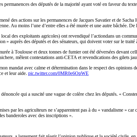
es permanences des députés de la majorité ayant voté en faveur du texte 
nt mené des actions sur les permanences de Jacques Savatier et de Sach
nne. Au moins l’une d’entre elles a été murée et une autre bâchée. De l
local des exploitants agricoles) ont revendiqué l’actiondans un communi
sion » auprès des députés et des sénateurs, qui doivent voter sur le traité
urée à Toulouse et deux tonnes de fumier ont été déversées devant celle
chere, mêlent contestations anti-CETA et revendications des gilets jau
on mandat avec calme et détermination dans le respect des opinions de 
e et leur aide.
pic.twitter.com/0MR0e6OpWE
 dénoncée qui a suscité une vague de colère chez les députés. « Constern
s par les agriculteurs ne s’apparentent pas à du « vandalisme » car ces 
des banderoles avec des inscriptions ».
teurs, a largement fait réagir l’opinion publique et la société civile, e