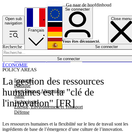
Ga naar de hoofdinhoud
Se connecter
Open sub
Close menu
English
navigation
Français
Deutsch
Vous êtes déconnecté.
Recherche
Se connecter
Español
Lumières éteintes
Se connecter
Rapporteur
Politique
Économie
Newsletters
Evénements
Em
ÉCONOMIE
POLICY AREAS
La gestion des ressources
Economie
Politique
humaines est la "clé de
Agriculture et Alimentation
Santé
l'innovation" [FR]
Technologies
Energie, Environnement et Transport
Défense
Les ressources humaines et la flexibilité sur le lieu de travail sont les
ingrédients de base de l’émergence d’une culture de l’innovation.