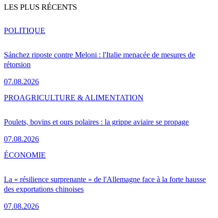
LES PLUS RÉCENTS
POLITIQUE
Sánchez riposte contre Meloni : l'Italie menacée de mesures de
rétorsion
07.08.2026
PRO
AGRICULTURE & ALIMENTATION
Poulets, bovins et ours polaires : la grippe aviaire se propage
07.08.2026
ÉCONOMIE
La « résilience surprenante » de l'Allemagne face à la forte hausse
des exportations chinoises
07.08.2026