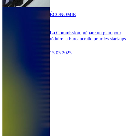
ÉCONOMIE
La Commission prépare un plan pour
réduire la bureaucratie pour les start-ups
15.05.2025