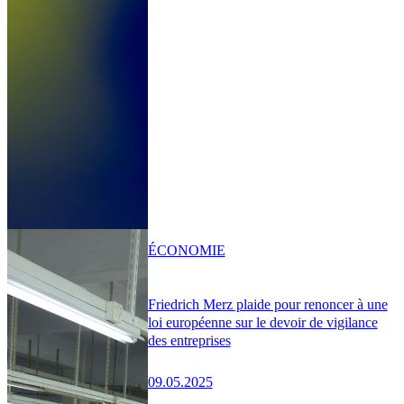
ÉCONOMIE
Friedrich Merz plaide pour renoncer à une
loi européenne sur le devoir de vigilance
des entreprises
09.05.2025