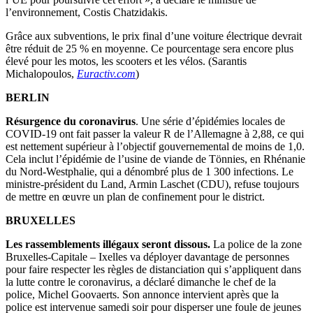
l’environnement, Costis Chatzidakis.
Grâce aux subventions, le prix final d’une voiture électrique devrait
être réduit de 25 % en moyenne. Ce pourcentage sera encore plus
élevé pour les motos, les scooters et les vélos. (Sarantis
Michalopoulos,
Euractiv.com
)
BERLIN
Résurgence du coronavirus
. Une série d’épidémies locales de
COVID-19 ont fait passer la valeur R de l’Allemagne à 2,88, ce qui
est nettement supérieur à l’objectif gouvernemental de moins de 1,0.
Cela inclut l’épidémie de l’usine de viande de Tönnies, en Rhénanie
du Nord-Westphalie, qui a dénombré plus de 1 300 infections. Le
ministre-président du Land, Armin Laschet (CDU), refuse toujours
de mettre en œuvre un plan de confinement pour le district.
BRUXELLES
Les rassemblements illégaux seront dissous.
La police de la zone
Bruxelles-Capitale – Ixelles va déployer davantage de personnes
pour faire respecter les règles de distanciation qui s’appliquent dans
la lutte contre le coronavirus, a déclaré dimanche le chef de la
police, Michel Goovaerts. Son annonce intervient après que la
police est intervenue samedi soir pour disperser une foule de jeunes