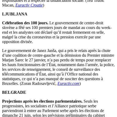
responsables et à respecter la distanciation sociale. (Tea Trubić
Macan,
Euractiv Croatie
)
LJUBLJANA
Célébration des 100 jours.
Le gouvernement de centre-droit
slovène a fêté ses 100 premiers jours de mandat au cours du week-
end et les analystes ont déclaré qu’il restait fermement en selle,
malgré la crise du coronavirus et la pression exercée par une
opposition divisée.
Le gouvernement de Janez Janša, qui a pris le relais après la chute
d’une coalition de centre-gauche et la démission du Premier ministre
Marjan Šarec le 27 janvier, n’a pas perdu de temps pour remplacer
les hauts fonctionnaires de l’État, notamment dans l’armée, la police,
les services de renseignement, le conseil de surveillance des
télécommunications d’État, ainsi qu’à l’Office national des
statistiques, ce qui n’a pas manqué de susciter des questions à
Bruxelles. (Zoran Radosavljević,
Euractiv.com
)
BELGRADE
Projections après les élections parlementaires.
Seuls les
progressistes, les socialistes et l’Alliance patriotique serbe
parviendront à entrer au Parlement serbe après les élections de
dimanche 21 juin, selon les prévisions préliminaires du cabinet