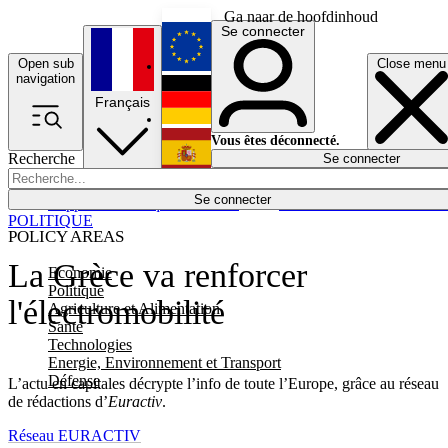
Ga naar de hoofdinhoud
Se connecter
Open sub
Close menu
English
navigation
Français
Deutsch
Vous êtes déconnecté.
Recherche
Se connecter
Español
Lumières éteintes
Se connecter
Rapporteur
Politique
Économie
Newsletters
Evénements
Em
POLITIQUE
POLICY AREAS
La Grèce va renforcer
Economie
Politique
l'électromobilité
Agriculture et Alimentation
Santé
Technologies
Energie, Environnement et Transport
Défense
L’actu en capitales décrypte l’info de toute l’Europe, grâce au réseau
de rédactions d’
Euractiv
.
Réseau EURACTIV