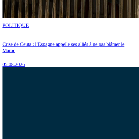
POLITIQUE
Crise de Ceuta : l’Espagne appelle ses alliés à ne pas blâmer le
Maroc
05.08.2026