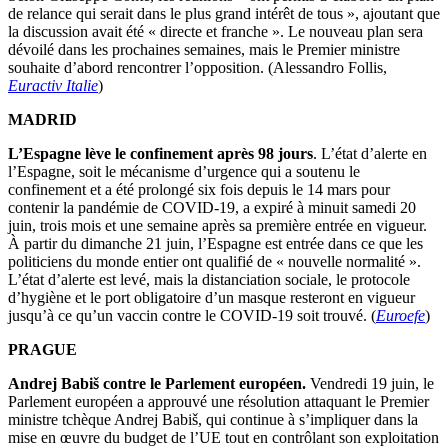
de relance qui serait dans le plus grand intérêt de tous », ajoutant que
la discussion avait été « directe et franche ». Le nouveau plan sera
dévoilé dans les prochaines semaines, mais le Premier ministre
souhaite d’abord rencontrer l’opposition. (Alessandro Follis,
Euractiv Italie
)
MADRID
L’Espagne lève le confinement après 98 jours
. L’état d’alerte en
l’Espagne, soit le mécanisme d’urgence qui a soutenu le
confinement et a été prolongé six fois depuis le 14 mars pour
contenir la pandémie de COVID-19, a expiré à minuit samedi 20
juin, trois mois et une semaine après sa première entrée en vigueur.
À partir du dimanche 21 juin, l’Espagne est entrée dans ce que les
politiciens du monde entier ont qualifié de « nouvelle normalité ».
L’état d’alerte est levé, mais la distanciation sociale, le protocole
d’hygiène et le port obligatoire d’un masque resteront en vigueur
jusqu’à ce qu’un vaccin contre le COVID-19 soit trouvé. (
Euroefe
)
PRAGUE
Andrej Babiš contre le Parlement européen.
Vendredi 19 juin, le
Parlement européen a approuvé une résolution attaquant le Premier
ministre tchèque Andrej Babiš, qui continue à s’impliquer dans la
mise en œuvre du budget de l’UE tout en contrôlant son exploitation