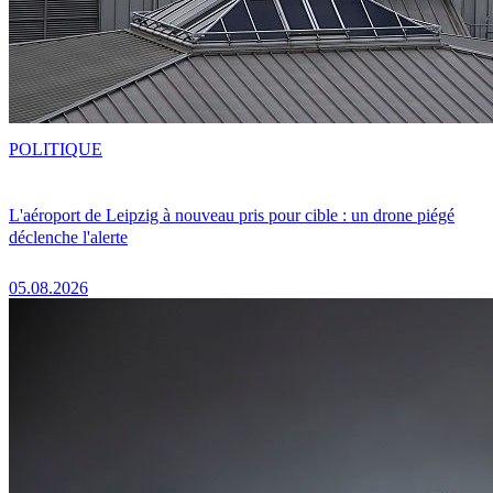
POLITIQUE
L'aéroport de Leipzig à nouveau pris pour cible : un drone piégé
déclenche l'alerte
05.08.2026