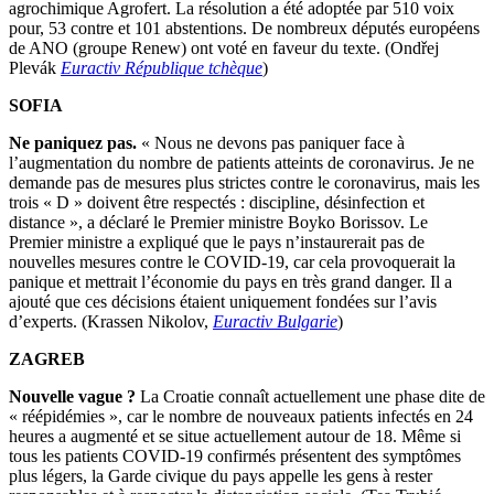
agrochimique Agrofert. La résolution a été adoptée par 510 voix
pour, 53 contre et 101 abstentions. De nombreux députés européens
de ANO (groupe Renew) ont voté en faveur du texte. (Ondřej
Plevák
Euractiv République tchèque
)
SOFIA
Ne paniquez pas.
« Nous ne devons pas paniquer face à
l’augmentation du nombre de patients atteints de coronavirus. Je ne
demande pas de mesures plus strictes contre le coronavirus, mais les
trois « D » doivent être respectés : discipline, désinfection et
distance », a déclaré le Premier ministre Boyko Borissov. Le
Premier ministre a expliqué que le pays n’instaurerait pas de
nouvelles mesures contre le COVID-19, car cela provoquerait la
panique et mettrait l’économie du pays en très grand danger. Il a
ajouté que ces décisions étaient uniquement fondées sur l’avis
d’experts. (Krassen Nikolov,
Euractiv Bulgarie
)
ZAGREB
Nouvelle vague ?
La Croatie connaît actuellement une phase dite de
« réépidémies », car le nombre de nouveaux patients infectés en 24
heures a augmenté et se situe actuellement autour de 18. Même si
tous les patients COVID-19 confirmés présentent des symptômes
plus légers, la Garde civique du pays appelle les gens à rester