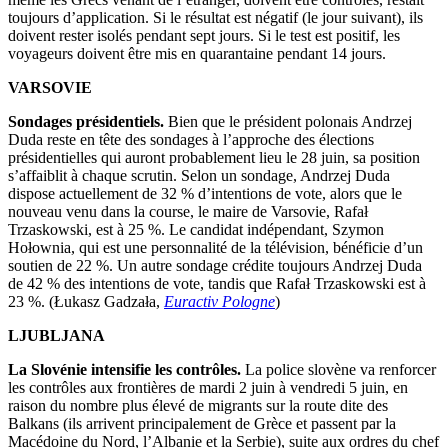
toujours d’application. Si le résultat est négatif (le jour suivant), ils
doivent rester isolés pendant sept jours. Si le test est positif, les
voyageurs doivent être mis en quarantaine pendant 14 jours.
VARSOVIE
Sondages présidentiels.
Bien que le président polonais Andrzej
Duda reste en tête des sondages à l’approche des élections
présidentielles qui auront probablement lieu le 28 juin, sa position
s’affaiblit à chaque scrutin. Selon un sondage, Andrzej Duda
dispose actuellement de 32 % d’intentions de vote, alors que le
nouveau venu dans la course, le maire de Varsovie, Rafał
Trzaskowski, est à 25 %. Le candidat indépendant, Szymon
Hołownia, qui est une personnalité de la télévision, bénéficie d’un
soutien de 22 %. Un autre sondage crédite toujours Andrzej Duda
de 42 % des intentions de vote, tandis que Rafał Trzaskowski est à
23 %. (Łukasz Gadzała,
Euractiv Pologne
)
LJUBLJANA
La Slovénie intensifie les contrôles.
La police slovène va renforcer
les contrôles aux frontières de mardi 2 juin à vendredi 5 juin, en
raison du nombre plus élevé de migrants sur la route dite des
Balkans (ils arrivent principalement de Grèce et passent par la
Macédoine du Nord, l’Albanie et la Serbie), suite aux ordres du chef