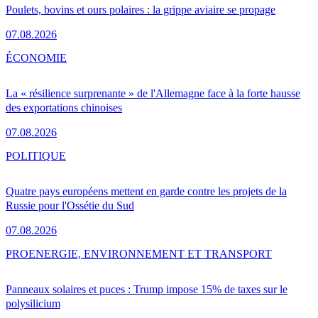
Poulets, bovins et ours polaires : la grippe aviaire se propage
07.08.2026
ÉCONOMIE
La « résilience surprenante » de l'Allemagne face à la forte hausse
des exportations chinoises
07.08.2026
POLITIQUE
Quatre pays européens mettent en garde contre les projets de la
Russie pour l'Ossétie du Sud
07.08.2026
PRO
ENERGIE, ENVIRONNEMENT ET TRANSPORT
Panneaux solaires et puces : Trump impose 15% de taxes sur le
polysilicium