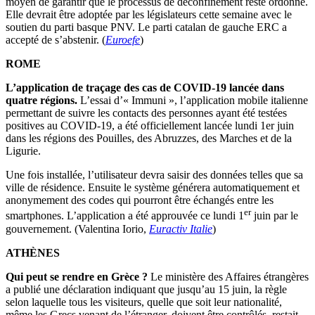
moyen de garantir que le processus de déconfinement reste ordonné.
Elle devrait être adoptée par les législateurs cette semaine avec le
soutien du parti basque PNV. Le parti catalan de gauche ERC a
accepté de s’abstenir. (
Euroefe
)
ROME
L’application de traçage des cas de COVID-19 lancée dans
quatre régions.
L’essai d’« Immuni », l’application mobile italienne
permettant de suivre les contacts des personnes ayant été testées
positives au COVID-19, a été officiellement lancée lundi 1er juin
dans les régions des Pouilles, des Abruzzes, des Marches et de la
Ligurie.
Une fois installée, l’utilisateur devra saisir des données telles que sa
ville de résidence. Ensuite le système générera automatiquement et
anonymement des codes qui pourront être échangés entre les
er
smartphones. L’application a été approuvée ce lundi 1
juin par le
gouvernement. (Valentina Iorio,
Euractiv Italie
)
ATHÈNES
Qui peut se rendre en Grèce ?
Le ministère des Affaires étrangères
a publié une déclaration indiquant que jusqu’au 15 juin, la règle
selon laquelle tous les visiteurs, quelle que soit leur nationalité,
même les Grecs venant de l’étranger, doivent être contrôlés, restait