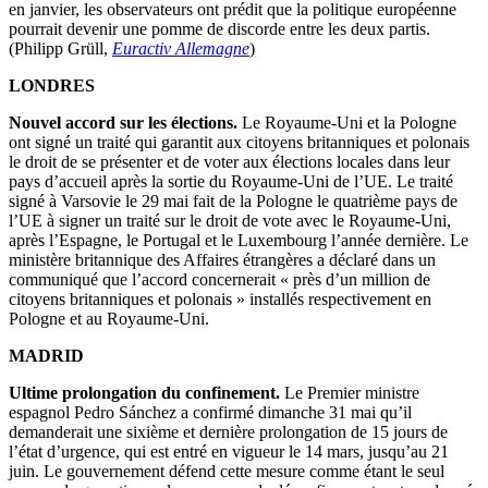
en janvier, les observateurs ont prédit que la politique européenne
pourrait devenir une pomme de discorde entre les deux partis.
(Philipp Grüll,
Euractiv Allemagne
)
LONDRES
Nouvel accord sur les élections.
Le Royaume-Uni et la Pologne
ont signé un traité qui garantit aux citoyens britanniques et polonais
le droit de se présenter et de voter aux élections locales dans leur
pays d’accueil après la sortie du Royaume-Uni de l’UE. Le traité
signé à Varsovie le 29 mai fait de la Pologne le quatrième pays de
l’UE à signer un traité sur le droit de vote avec le Royaume-Uni,
après l’Espagne, le Portugal et le Luxembourg l’année dernière. Le
ministère britannique des Affaires étrangères a déclaré dans un
communiqué que l’accord concernerait « près d’un million de
citoyens britanniques et polonais » installés respectivement en
Pologne et au Royaume-Uni.
MADRID
Ultime prolongation du confinement.
Le Premier ministre
espagnol Pedro Sánchez a confirmé dimanche 31 mai qu’il
demanderait une sixième et dernière prolongation de 15 jours de
l’état d’urgence, qui est entré en vigueur le 14 mars, jusqu’au 21
juin. Le gouvernement défend cette mesure comme étant le seul