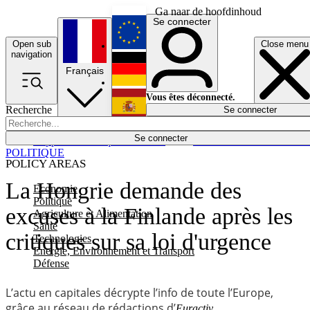
Ga naar de hoofdinhoud
Se connecter
Open sub
Close menu
English
navigation
Français
Deutsch
Vous êtes déconnecté.
Recherche
Se connecter
Español
Lumières éteintes
Se connecter
Rapporteur
Politique
Économie
Newsletters
Evénements
Em
POLITIQUE
POLICY AREAS
La Hongrie demande des
Economie
Politique
excuses à la Finlande après les
Agriculture et Alimentation
Santé
critiques sur sa loi d'urgence
Technologies
Energie, Environnement et Transport
Défense
L’actu en capitales décrypte l’info de toute l’Europe,
grâce au réseau de rédactions d’
.
Euractiv