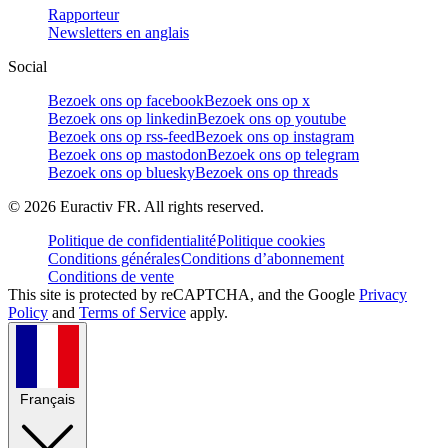
Rapporteur
Newsletters en anglais
Social
Bezoek ons op facebook
Bezoek ons op x
Bezoek ons op linkedin
Bezoek ons op youtube
Bezoek ons op rss-feed
Bezoek ons op instagram
Bezoek ons op mastodon
Bezoek ons op telegram
Bezoek ons op bluesky
Bezoek ons op threads
©
2026
Euractiv FR. All rights reserved.
Politique de confidentialité
Politique cookies
Conditions générales
Conditions d’abonnement
Conditions de vente
This site is protected by reCAPTCHA, and the Google
Privacy
Policy
and
Terms of Service
apply.
Français