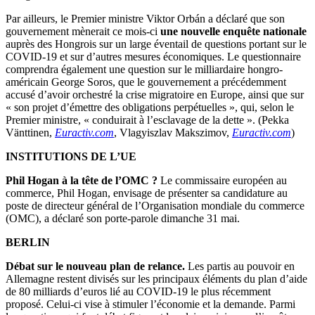
Par ailleurs, le Premier ministre Viktor Orbán a déclaré que son
gouvernement mènerait ce mois-ci
une nouvelle enquête nationale
auprès des Hongrois sur un large éventail de questions portant sur le
COVID-19 et sur d’autres mesures économiques. Le questionnaire
comprendra également une question sur le milliardaire hongro-
américain George Soros, que le gouvernement a précédemment
accusé d’avoir orchestré la crise migratoire en Europe, ainsi que sur
« son projet d’émettre des obligations perpétuelles », qui, selon le
Premier ministre, « conduirait à l’esclavage de la dette ». (Pekka
Vänttinen,
Euractiv.com
, Vlagyiszlav Makszimov,
Euractiv.com
)
INSTITUTIONS DE L’UE
Phil Hogan à la tête de l’OMC
?
Le commissaire européen au
commerce, Phil Hogan, envisage de présenter sa candidature au
poste de directeur général de l’Organisation mondiale du commerce
(OMC), a déclaré son porte-parole dimanche 31 mai.
BERLIN
Débat sur le nouveau plan de relance.
Les partis au pouvoir en
Allemagne restent divisés sur les principaux éléments du plan d’aide
de 80 milliards d’euros lié au COVID-19 le plus récemment
proposé. Celui-ci vise à stimuler l’économie et la demande. Parmi