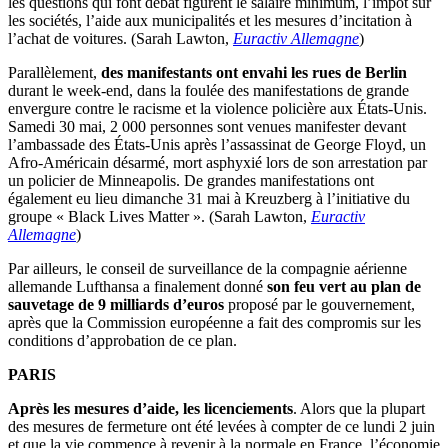
les questions qui font débat figurent le salaire minimum, l’impôt sur
les sociétés, l’aide aux municipalités et les mesures d’incitation à
l’achat de voitures. (Sarah Lawton,
Euractiv Allemagne
)
Parallèlement,
des manifestants ont envahi les rues de Berlin
durant le week-end, dans la foulée des manifestations de grande
envergure contre le racisme et la violence policière aux États-Unis.
Samedi 30 mai, 2 000 personnes sont venues manifester devant
l’ambassade des États-Unis après l’assassinat de George Floyd, un
Afro-Américain désarmé, mort asphyxié lors de son arrestation par
un policier de Minneapolis. De grandes manifestations ont
également eu lieu dimanche 31 mai à Kreuzberg à l’initiative du
groupe « Black Lives Matter ». (Sarah Lawton,
Euractiv
Allemagne
)
Par ailleurs, le conseil de surveillance de la compagnie aérienne
allemande Lufthansa a finalement donné
son feu vert au plan de
sauvetage de 9 milliards d’euros
proposé par le gouvernement,
après que la Commission européenne a fait des compromis sur les
conditions d’approbation de ce plan.
PARIS
Après les mesures d’aide, les licenciements
. Alors que la plupart
des mesures de fermeture ont été levées à compter de ce lundi 2 juin
et que la vie commence à revenir à la normale en France, l’économie