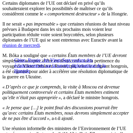
Certains diplomates de l’UE ont déclaré en privé qu’ils
souhaiteraient explorer les possibilités de maîtriser ce qu’ils
considèrent comme le
« comportement destructeur »
de la Hongrie.
Il ne serait
« pas impensable »
que certaines réunions de haut niveau
prévues à Budapest dans les six prochains mois voient leur
participation réduite voire soient boycottées, selon plusieurs
diplomates de l’UE qui se sont entretenus avec Euractiv avant la
réunion de mercredi
.
M. Bóka a souligné que
« certains États membres de l’UE devront
Chine, Russie : les Vingt-Sept veulent des
simplement accepter d’être en désaccord »
sur la pertinence du
éclaircissements sur la navette diplomatique de la
voyage de Viktor Orbán en Russie, qui, selon le dirigeant hongrois,
Hongrie
a été organisé pour aider à accélérer une résolution diplomatique de
la guerre en Ukraine.
« D’après ce que je comprends, la visite à Moscou est devenue
politiquement controversée et certains États membres estiment
qu’elle n’était pas appropriée »
, a déclaré le ministre hongrois.
« Je pense que […] le point final des discussions pourrait être
qu’avec certains États membres, nous devrons simplement accepter
de ne pas être d’accord »
, a-t-il ajouté.
Une réunion informelle des ministres de I’Environnement de I’UE