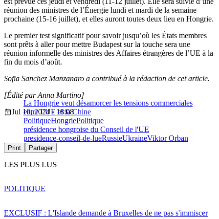
est prévue ces jeudi et vendredi (11-12 juillet). Elle sera suivie d’une
réunion des ministres de l’Énergie lundi et mardi de la semaine
prochaine (15-16 juillet), et elles auront toutes deux lieu en Hongrie.
Le premier test significatif pour savoir jusqu’où les États membres
sont prêts à aller pour mettre Budapest sur la touche sera une
réunion informelle des ministres des Affaires étrangères de l’UE à la
fin du mois d’août.
Sofia Sanchez Manzanaro a contribué à la rédaction de cet article.
[Édité par Anna Martino]
La Hongrie veut désamorcer les tensions commerciales
Jul 10, 2024 - 18:08
entre l’UE et la Chine
Politique
Hongrie
Politique
présidence hongroise du Conseil de l'UE
presidence-conseil-de-lue
Russie
Ukraine
Viktor Orban
Print
Partager
LES PLUS LUS
POLITIQUE
EXCLUSIF : L'Islande demande à Bruxelles de ne pas s'immiscer