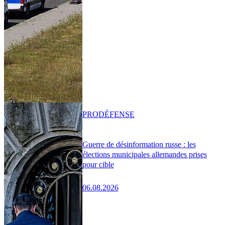
PRO
DÉFENSE
Guerre de désinformation russe : les
élections municipales allemandes prises
pour cible
06.08.2026