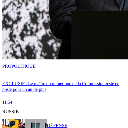
PRO
POLITIQUE
EXCLUSIF : Le maître du numérique de la Commission reste en
poste pour un an de plus
11:54
RUSSIE
DÉFENSE