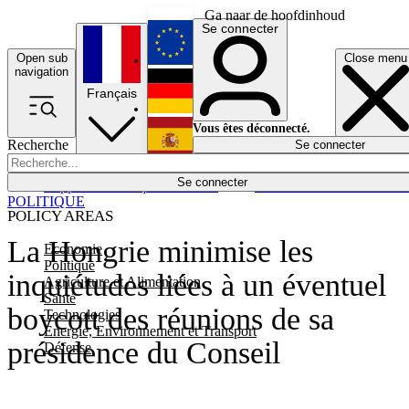
Ga naar de hoofdinhoud
Se connecter
Open sub
Close menu
English
navigation
Français
Deutsch
Vous êtes déconnecté.
Recherche
Se connecter
Español
Lumières éteintes
Se connecter
Rapporteur
Politique
Économie
Newsletters
Evénements
Em
POLITIQUE
POLICY AREAS
La Hongrie minimise les
Economie
Politique
inquiétudes liées à un éventuel
Agriculture et Alimentation
Santé
boycott des réunions de sa
Technologies
Energie, Environnement et Transport
présidence du Conseil
Défense