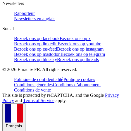
Newsletters
Rapporteur
Newsletters en anglais
Social
Bezoek ons op facebook
Bezoek ons op x
Bezoek ons op linkedin
Bezoek ons op youtube
Bezoek ons op rss-feed
Bezoek ons op instagram
Bezoek ons op mastodon
Bezoek ons op telegram
Bezoek ons op bluesky
Bezoek ons op threads
©
2026
Euractiv FR. All rights reserved.
Politique de confidentialité
Politique cookies
Conditions générales
Conditions d’abonnement
Conditions de vente
This site is protected by reCAPTCHA, and the Google
Privacy
Policy
and
Terms of Service
apply.
Français