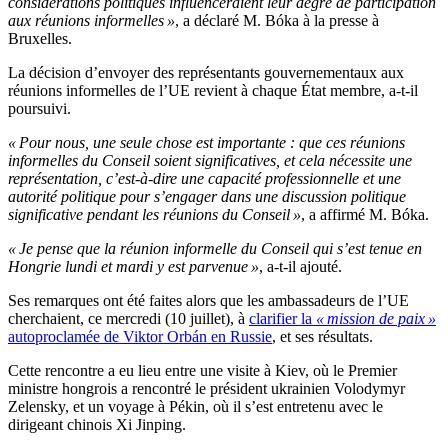
considérations politiques influenceraient leur degré de participation
aux réunions informelles »
, a déclaré M. Bóka à la presse à
Bruxelles.
La décision d’envoyer des représentants gouvernementaux aux
réunions informelles de l’UE revient à chaque État membre, a-t-il
poursuivi.
« Pour nous, une seule chose est importante : que ces réunions
informelles du Conseil soient significatives, et cela nécessite une
représentation, c’est-à-dire une capacité professionnelle et une
autorité politique pour s’engager dans une discussion politique
significative pendant les réunions du Conseil »
, a affirmé M. Bóka.
« Je pense que la réunion informelle du Conseil qui s’est tenue en
Hongrie lundi et mardi y est parvenue »
, a-t-il ajouté.
Ses remarques ont été faites alors que les ambassadeurs de l’UE
cherchaient, ce mercredi (10 juillet), à
clarifier la
« mission de paix »
autoproclamée de Viktor Orbán en Russie
, et ses résultats.
Cette rencontre a eu lieu entre une visite à Kiev, où le Premier
ministre hongrois a rencontré le président ukrainien Volodymyr
Zelensky, et un voyage à Pékin, où il s’est entretenu avec le
dirigeant chinois Xi Jinping.