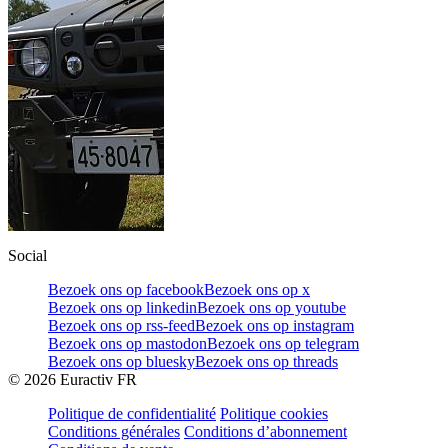
Social
Bezoek ons op facebook
Bezoek ons op x
Bezoek ons op linkedin
Bezoek ons op youtube
Bezoek ons op rss-feed
Bezoek ons op instagram
Bezoek ons op mastodon
Bezoek ons op telegram
Bezoek ons op bluesky
Bezoek ons op threads
©
2026
Euractiv FR
Politique de confidentialité
Politique cookies
Conditions générales
Conditions d’abonnement