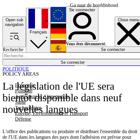
Ga naar de hoofdinhoud
Se connecter
Open sub
Close menu
English
navigation
Français
Deutsch
Vous êtes déconnecté.
Recherche
Se connecter
Español
Lumières éteintes
Se connecter
Rapporteur
Politique
Économie
Newsletters
Evénements
Em
POLITIQUE
POLICY AREAS
La législation de l'UE sera
Economie
Politique
bientôt disponible dans neuf
Agriculture et Alimentation
Santé
nouvelles langues
Technologies
Energie, Environnement et Transport
Défense
L'office des publications va produire et distribuer l'ensemble du droit
de l'UE dans les langues des pays dont l'adhésion est prévue pour