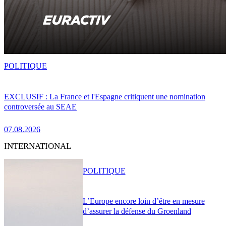
POLITIQUE
EXCLUSIF : La France et l'Espagne critiquent une nomination
controversée au SEAE
07.08.2026
INTERNATIONAL
POLITIQUE
L’Europe encore loin d’être en mesure
d’assurer la défense du Groenland