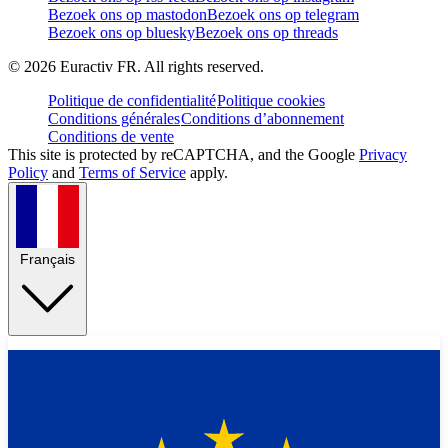
Bezoek ons op mastodon
Bezoek ons op telegram
Bezoek ons op bluesky
Bezoek ons op threads
©
2026
Euractiv FR. All rights reserved.
Politique de confidentialité
Politique cookies
Conditions générales
Conditions d’abonnement
Conditions de vente
This site is protected by reCAPTCHA, and the Google
Privacy
Policy
and
Terms of Service
apply.
Français