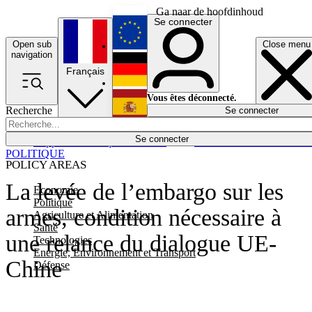
Ga naar de hoofdinhoud
Se connecter
Open sub
Close menu
English
navigation
Français
Deutsch
Vous êtes déconnecté.
Recherche
Se connecter
Español
Lumières éteintes
Se connecter
Rapporteur
Politique
Économie
Newsletters
Evénements
Em
POLITIQUE
POLICY AREAS
La levée de l’embargo sur les
Economie
Politique
armes, condition nécessaire à
Agriculture et Alimentation
Santé
une relance du dialogue UE-
Technologies
Energie, Environnement et Transport
Chine
Défense