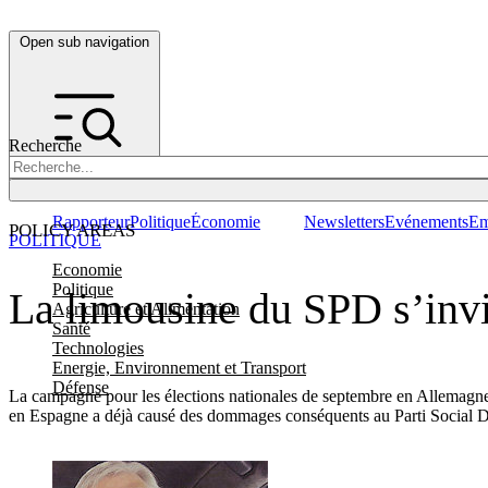
Open sub navigation
Recherche
Rapporteur
Politique
Économie
Newsletters
Evénements
Em
POLICY AREAS
POLITIQUE
Economie
Politique
La limousine du SPD s’invi
Agriculture et Alimentation
Santé
Technologies
Energie, Environnement et Transport
Défense
La campagne pour les élections nationales de septembre en Allemagne 
en Espagne a déjà causé des dommages conséquents au Parti Soci