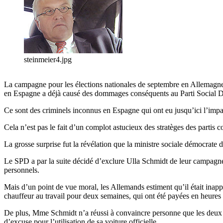
steinmeier4.jpg
La campagne pour les élections nationales de septembre en Allemagne 
en Espagne a déjà causé des dommages conséquents au Parti Soci
Ce sont des criminels inconnus en Espagne qui ont eu jusqu’ici l’impac
Cela n’est pas le fait d’un complot astucieux des stratèges des partis 
La grosse surprise fut la révélation que la ministre sociale démocrate
Le SPD a par la suite décidé d’exclure Ulla Schmidt de leur campagne élec
personnels.
Mais d’un point de vue moral, les Allemands estiment qu’il était inap
chauffeur au travail pour deux semaines, qui ont été payées en heures
De plus, Mme Schmidt n’a réussi à convaincre personne que les deux r
d’excuse pour l’utilisation de sa voiture officielle.