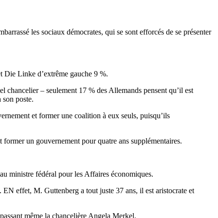
rrassé les sociaux démocrates, qui se sont efforcés de se présenter
 et Die Linke d’extrême gauche 9 %.
iel chancelier – seulement 17 % des Allemands pensent qu’il est
 son poste.
vernement et former une coalition à eux seuls, puisqu’ils
 et former un gouvernement pour quatre ans supplémentaires.
eau ministre fédéral pour les Affaires économiques.
N effet, M. Guttenberg a tout juste 37 ans, il est aristocrate et
épassant même la chancelière Angela Merkel.