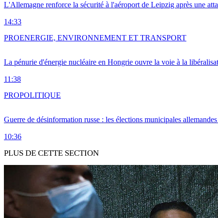
L'Allemagne renforce la sécurité à l'aéroport de Leipzig après une at
14:33
PRO
ENERGIE, ENVIRONNEMENT ET TRANSPORT
La pénurie d'énergie nucléaire en Hongrie ouvre la voie à la libéralis
11:38
PRO
POLITIQUE
Guerre de désinformation russe : les élections municipales allemandes 
10:36
PLUS DE CETTE SECTION