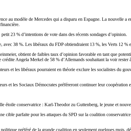
e au modèle de Mercedes qui a disparu en Espagne. La nouvelle a emba
financière.
un petit 23 % d’intentions de vote dans des récents sondages d’opinion.
te, avec 38 %. Les libéraux du FDP obtiendraient 13 %, les Verts 12 %
inmeier, obtient de faibles taux d’opinion favorable en tant que potent
crédite Angela Merkel de 58 % d’Allemands souhaitant la voir rester à
teurs et les libéraux pourraient en théorie exclure les socialistes du gou
teurs et les Sociaux Démocrates préféreront continuer leur coopération
lle étoile conservatrice : Karl-Theodor zu Guttenberg, le jeune et nouv
cible parfaite pour les attaques du SPD sur la coalition conservatrice. E
litique préféré de la grande coalition en seulement quelques mois, d