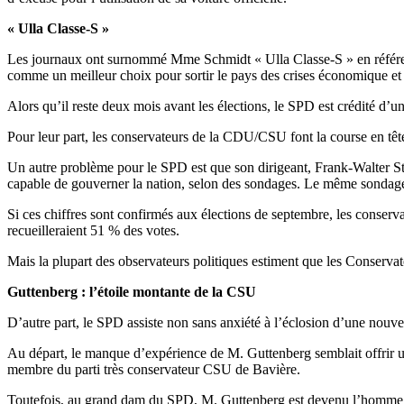
« Ulla Classe-S »
Les journaux ont surnommé Mme Schmidt « Ulla Classe-S » en référenc
comme un meilleur choix pour sortir le pays des crises économique et 
Alors qu’il reste deux mois avant les élections, le SPD est crédité d’
Pour leur part, les conservateurs de la CDU/CSU font la course en tê
Un autre problème pour le SPD est que son dirigeant, Frank-Walter Ste
capable de gouverner la nation, selon des sondages. Le même sondage 
Si ces chiffres sont confirmés aux élections de septembre, les conserva
recueilleraient 51 % des votes.
Mais la plupart des observateurs politiques estiment que les Conserva
Guttenberg : l’étoile montante de la CSU
D’autre part, le SPD assiste non sans anxiété à l’éclosion d’une nouve
Au départ, le manque d’expérience de M. Guttenberg semblait offrir une 
membre du parti très conservateur CSU de Bavière.
Toutefois, au grand dam du SPD, M. Guttenberg est devenu l’homme po