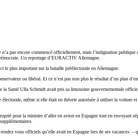
n’a pas encore commencé officiellement, mais l’indignation publique qui
al Démocrate. Un reportage d’EURACTIV Allemagne.
t le plus important sur la bataille préélectorale en Allemagne.
conservateur ou libéral. Et ce n’est pas non plus le résultat d’un plan 
 de la Santé Ulla Schmidt avait pris sa limousine gouvernementale offici
torale, même si elle était en théorie autorisée à utiliser la voiture et l
proprié pour la ministre d’aller en avion en Espagne tout en envoyant s
 supplémentaires.
endez vous officiels qu’elle avait en Espagne lors de ses vacances – q