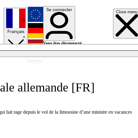
Se connecter
Close menu
English
Français
Deutsch
Vous êtes déconnecté.
Se connecter
Español
Lumières éteintes
rale allemande [FR]
 fait rage depuis le vol de la limousine d’une ministre en vacances