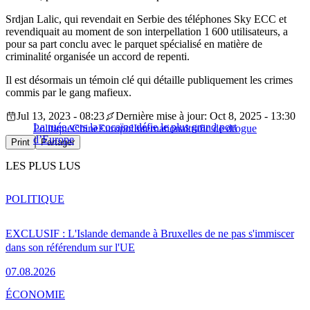
Srdjan Lalic, qui revendait en Serbie des téléphones Sky ECC et
revendiquait au moment de son interpellation 1 600 utilisateurs, a
pour sa part conclu avec le parquet spécialisé en matière de
criminalité organisée un accord de repenti.
Il est désormais un témoin clé qui détaille publiquement les crimes
commis par le gang mafieux.
Jul 13, 2023 - 08:23
Dernière mise à jour: Oct 8, 2025 - 13:30
La ruée vers la cocaïne défie le plus grand port
Politique
Chine
Europol
International
trafic de drogue
d’Europe
Print
Partager
LES PLUS LUS
POLITIQUE
EXCLUSIF : L'Islande demande à Bruxelles de ne pas s'immiscer
dans son référendum sur l'UE
07.08.2026
ÉCONOMIE