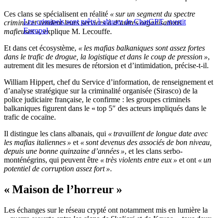
Ces clans se spécialisent en réalité
« sur un segment du spectre
Les criminels sont prêts à abuser de ChatGPT, avertit
criminel et vendent leurs services à d’autres organisations
Europol
mafieuses »
, explique M. Lecouffe.
Et dans cet écosystème,
« les mafias balkaniques sont assez fortes
dans le trafic de drogue, la logistique et dans le coup de pression »
,
autrement dit les mesures de rétorsion et d’intimidation, précise-t-il.
William Hippert, chef du Service d’information, de renseignement et
d’analyse stratégique sur la criminalité organisée (Sirasco) de la
police judiciaire française, le confirme : les groupes criminels
balkaniques figurent dans le « top 5″ des acteurs impliqués dans le
trafic de cocaïne.
Il distingue les clans albanais, qui
« travaillent de longue date avec
les mafias italiennes »
et
« sont devenus des associés de bon niveau,
depuis une bonne quinzaine d’années »
, et les clans serbo-
monténégrins, qui peuvent être
« très violents entre eux »
et ont
« un
potentiel de corruption assez fort »
.
« Maison de l’horreur »
Les échanges sur le réseau crypté ont notamment mis en lumière la