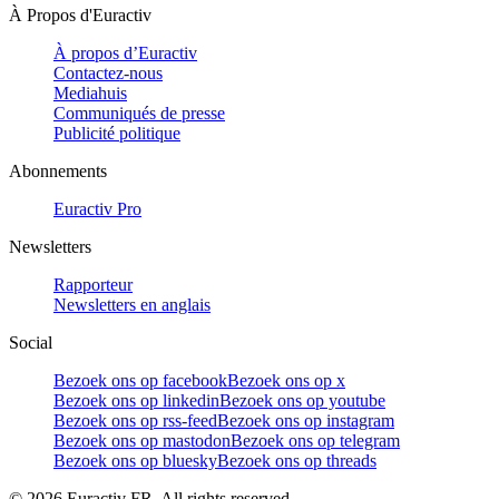
À Propos d'Euractiv
À propos d’Euractiv
Contactez-nous
Mediahuis
Communiqués de presse
Publicité politique
Abonnements
Euractiv Pro
Newsletters
Rapporteur
Newsletters en anglais
Social
Bezoek ons op facebook
Bezoek ons op x
Bezoek ons op linkedin
Bezoek ons op youtube
Bezoek ons op rss-feed
Bezoek ons op instagram
Bezoek ons op mastodon
Bezoek ons op telegram
Bezoek ons op bluesky
Bezoek ons op threads
©
2026
Euractiv FR. All rights reserved.