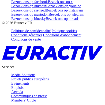
Bezoek ons op facebook
Bezoek ons op x
Bezoek ons op linkedin
Bezoek ons op youtube
Bezoek ons op rss-feed
Bezoek ons op instagram
Bezoek ons op mastodon
Bezoek ons op telegram
Bezoek ons op bluesky
Bezoek ons op threads
©
2026
Euractiv FR
Politique de confidentialité
Politique cookies
Conditions générales
Conditions d’abonnement
Conditions de vente
Services
Media Solutions
Projets publics européens
Evénements
Emplois
Agenda
Communiqués de presse
Members’ Circle