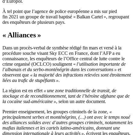
d’Europol.
À tel point que l’agence de police européenne a mis sur pied
fin 2021 un groupe de travail baptisé « Balkan Cartel », regroupant
des enquêteurs de plusieurs pays.
« Alliances »
Dans un procès-verbal de synthèse rédigé fin mars et versé à la
procédure souche visant Sky ECC en France, dont l’AFP a eu
connaissance, les enquêteurs de l’Office central de lutte contre le
crime organisé (OCLCO) soulignent «
l’utilisation importante de
l’albanais et du serbo-monténégrin dans les conversations »
et
observent que
« la majorité des infractions relevées sont étroitement
liées au trafic de stupéfiants »
.
La région est en effet
« une zone traditionnelle de transit, de
stockage et de reconditionnement, tant de l’héroïne afghane que de
la cocaïne sud-américaine »
, selon un autre document.
Premier enseignement, les groupes criminels de la zone,
«
principalement serbes et monténégrins, (…) ont avec le temps noué
des alliances solides avec d’autres groupes criminels, notamment les
mafias italiennes et les cartels latino-américains, donnant une
dimension internationale à leurs activités »
, écrivent les enquêteurs.