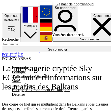
Ga naar de hoofdinhoud
Se connecter
Open sub
Close menu
English
navigation
Français
Deutsch
Vous êtes déconnecté.
Recherche
Se connecter
Español
Lumières éteintes
Se connecter
Rapporteur
Politique
Économie
Newsletters
Evénements
Em
POLITIQUE
POLICY AREAS
La messagerie cryptée Sky
Economie
Politique
ECC, mine d'informations sur
Agriculture et Alimentation
Santé
les mafias des Balkans
Technologies
Energie, Environnement et Transport
Défense
Des coups de filet qui se multiplient dans les Balkans et des dizaines
de suspects derrière les barreaux : le déchiffrement par les