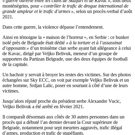
« guerre ouverte entre les clans de Skaljari et de Kavac »
, tous deux
monténégrins, pour
« contrôler le trafic de drogue international de
grande ampleur et le trafic d’armes »
, selon un procès-verbal d’août
2021.
Dans cette guerre, la violence dépasse l’entendement.
Ainsi en témoigne la « maison de l’horreur », en Serbie : ce bunker
isolé près de Belgrade était dédié
« à la torture et à l’assassinat
d’opposants »
d’un troisième clan serbe ayant fait allégeance à celui
de Kavac, dirigé par Veljko Belivuk, meneur d’un groupe de
supporters du Partizan Belgrade, une des deux équipes de football
de la capitale.
Un hachoir y servait à broyer les restes des victimes. Sur des photos
échangées sur Sky ECC, on voit par exemple Veljko Belivuk et un
autre homme, Srdjan Lalic, poser en souriant à côté d’une de leurs
victimes.
Jusqu’alors réputé proche du président serbe Alexandre Vucic,
Veljko Belivuk a été arrêté en février 2021.
Il comparaît désormais aux côtés de 30 autres personnes dans un
procès qui a débuté l’an dernier devant la Cour supérieure de
Belgrade, notamment pour sept meurtres aggravés, trafic illégal
d’armes, production et trafic de stupéfiants.