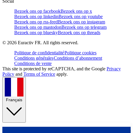
Social
Bezoek ons op facebook
Bezoek ons op x
Bezoek ons op linkedin
Bezoek ons op youtube
Bezoek ons op rss-feed
Bezoek ons op instagram
Bezoek ons op mastodon
Bezoek ons op telegram
Bezoek ons op bluesky
Bezoek ons op threads
©
2026
Euractiv FR. All rights reserved.
Politique de confidentialité
Politique cookies
Conditions générales
Conditions d’abonnement
Conditions de vente
This site is protected by reCAPTCHA, and the Google
Privacy
Policy
and
Terms of Service
apply.
Français