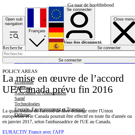
Ga naar de hoofdinhoud
Se connecter
Open sub
Close menu
English
navigation
Français
Deutsch
Vous êtes déconnecté.
Recherche
Se connecter
Español
Lumières éteintes
Se connecter
Rapporteur
Politique
Économie
Newsletters
Evénements
Em
POLICY AREAS
La mise en œuvre de l’accord
Economie
UE/Canada prévu fin 2016
Politique
Agriculture et Alimentation
Santé
Technologies
Energie, Environnement et Transport
La quasi-totalité de l'accord de libre-échange entre l'Union
Défense
européenne et le Canada pourrait être effectif en toute fin d'année ou
en janvier 2017, selon l'ambassadrice de l'UE au Canada.
EURACTIV France avec l'AFP