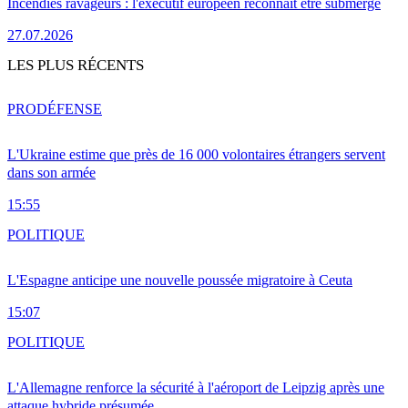
Incendies ravageurs : l'exécutif européen reconnaît être submergé
27.07.2026
LES PLUS RÉCENTS
PRO
DÉFENSE
L'Ukraine estime que près de 16 000 volontaires étrangers servent
dans son armée
15:55
POLITIQUE
L'Espagne anticipe une nouvelle poussée migratoire à Ceuta
15:07
POLITIQUE
L'Allemagne renforce la sécurité à l'aéroport de Leipzig après une
attaque hybride présumée