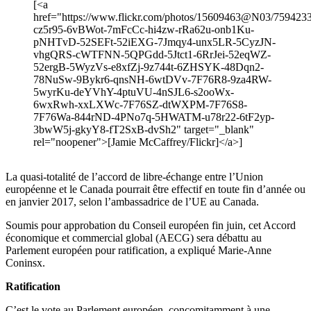
[<a
href="https://www.flickr.com/photos/15609463@N03/75942338
cz5r95-6vBWot-7mFcCc-hi4zw-rRa62u-onb1Ku-
pNHTvD-52SEFt-52iEXG-7Jmqy4-unx5LR-5CyzJN-
vhgQRS-cWTFNN-5QPGdd-5Jtct1-6RrJei-52eqWZ-
52ergB-5WyzVs-e8xfZj-9z744t-6ZHSYK-48Dqn2-
78NuSw-9Bykr6-qnsNH-6wtDVv-7F76R8-9za4RW-
5wyrKu-deYVhY-4ptuVU-4nSJL6-s2ooWx-
6wxRwh-xxLXWc-7F76SZ-dtWXPM-7F76S8-
7F76Wa-844rND-4PNo7q-5HWATM-u78r22-6tF2yp-
3bwW5j-gkyY8-fT2SxB-dvSh2" target="_blank"
rel="noopener">[Jamie McCaffrey/Flickr]</a>]
La quasi-totalité de l’accord de libre-échange entre l’Union
européenne et le Canada pourrait être effectif en toute fin d’année ou
en janvier 2017, selon l’ambassadrice de l’UE au Canada.
Soumis pour approbation du Conseil européen fin juin, cet Accord
économique et commercial global (AECG) sera débattu au
Parlement européen pour ratification, a expliqué Marie-Anne
Coninsx.
Ratification
C’est le vote au Parlement européen, concomitamment à une