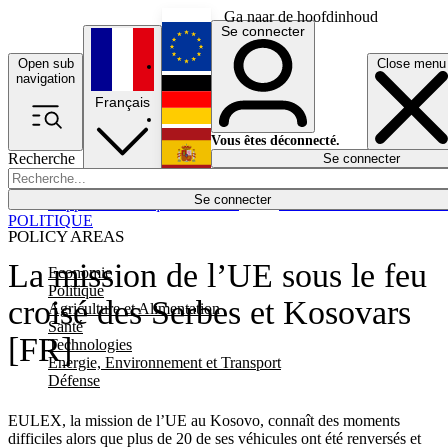
Ga naar de hoofdinhoud
Se connecter
Open sub
Close menu
English
navigation
Français
Deutsch
Vous êtes déconnecté.
Recherche
Se connecter
Español
Lumières éteintes
Se connecter
Rapporteur
Politique
Économie
Newsletters
Evénements
Em
POLITIQUE
POLICY AREAS
La mission de l’UE sous le feu
Economie
Politique
croisé des Serbes et Kosovars
Agriculture et Alimentation
Santé
[FR]
Technologies
Energie, Environnement et Transport
Défense
EULEX, la mission de l’UE au Kosovo, connaît des moments
difficiles alors que plus de 20 de ses véhicules ont été renversés et