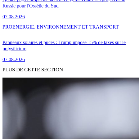
Russie pour l'Ossétie du Sud
07.08.2026
PRO
ENERGIE, ENVIRONNEMENT ET TRANSPORT
Panneaux solaires et puces : Trump impose 15% de taxes sur le
polysilicium
07.08.2026
PLUS DE CETTE SECTION