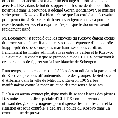
objectif de cet accord est d’avoir un échange d’information adéquat
avec EULEX, dans le but de stopper tous les incidents et conflits
potentiels dans la province, a déclaré Goran Bogdanovi?, le ministre
serbe pour le Kosovo. Il a bien précisé que l’accord était nécessaire
pour permettre à Bruxelles de lever les exigences de visa pour les
ressortissants serbes, et a exprimé l’espoir que le document serait
rapidement signé.
M. Bogdanovi? a rappelé que les citoyens du Kosovo étaient exclus
du processus de libéralisation des visas, conséquence d’un contrôle
inapproprié des personnes, des marchandises et des capitaux
franchissant les limites administratives entre la Serbie et le Kosovo.
Il a ajouté qu’il espérait que le protocole avec EULEX permettrait à
ces personnes de figurer sur la liste blanche de Schengen.
Entretemps, sept personnes ont été blessées mardi dans la partie nord
du Kosovo après des affrontements entre des groupes de Serbes et
d’Albanais dans la ville de Mitrovica. Environ 100 Serbes
manifestaient contre la reconstruction des maisons albanaises.
Il n’y a eu aucun contact physique mais ils se sont lancés des pierres.
Des unités de la police spéciale d’EULEX sont intervenus en
utilisant des gaz lacrymogènes pour disperser les manifestants et la
situation est sous contrôle, a déclaré la police du Kosovo dans un
communiqué de presse.