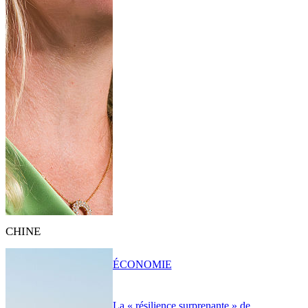
CHINE
ÉCONOMIE
La « résilience surprenante » de