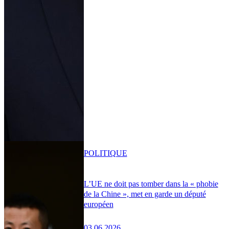
POLITIQUE
L’UE ne doit pas tomber dans la « phobie
de la Chine », met en garde un député
européen
03.06.2026