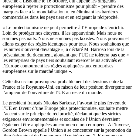
présenté à Lisbonne le 16 octobre, qui appelle les dirigeants
européens à rejeter le protectionnisme pour plutôt « prendre des
marques face à la mondialisation », en éliminant les barrières
commerciales dans les pays tiers et en exigeant la réciprocité.
« Le protectionnisme ne peut permettre à l’Europe de s’enrichir.
Loin de protéger nos citoyens, il les appauvrirait. Mais nous ne
sommes pas naïfs. Nous ne sommes pas laxistes. Nous pouvons et
allons exiger des règles identiques pour tous. Nous souhaitons que
les autres s’ouvrent davantage », a déclaré M. Barroso lors de la
présentation du document, ajoutant que l’UE ne tolérera pas que «
les entreprises de pays tiers souhaitant exercer leurs activités en
l’Europe contournent les règles appliquées aux entreprises
européennes sur le marché unique ».
Cette discussion provoquera probablement des tensions entre la
France et le Royaume-Uni, en raison de leur position divergente sur
l’ampleur de l’ouverture de l’UE au reste du monde.
Le président français Nicolas Sarkozy, l’avocat le plus fervent de
l’UE en faveur d’une Europe plus protectionniste, souhaite mettre
l’accent sur le principe de réciprocité, déclarant que les strictes
exigences environnementales et sociales de l’Union devraient
également être appliquées au commerce non européen. A l’inverse,
Gordon Brown appelle l’Union à se concentrer sur la promotion du
libre-échange et de l’ouverture. Il suggère que l’UE prenne par