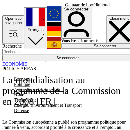
Ga naar de hoofdinhoud
Se connecter
Open sub
Close menu
English
navigation
Français
Deutsch
Vous êtes déconnecté.
Recherche
Se connecter
Español
Lumières éteintes
Se connecter
Rapporteur
Politique
Économie
Newsletters
Evénements
Em
ÉCONOMIE
POLICY AREAS
La mondialisation au
Economie
Politique
programme de la Commission
Agriculture et Alimentation
Santé
en 2008 [FR]
Technologies
Energie, Environnement et Transport
Défense
La Commission européenne a publié son programme politique pour
l’année à venir, accordant priorité à la croissance et à l’emploi, au