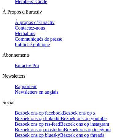
Members’ Circle
À Propos d'Euractiv
À propos d’Euractiv
Contactez-nous
Mediahuis
Communiqués de presse
Publicité politique
Abonnements
Euractiv Pro
Newsletters
Rapporteur
Newsletters en anglais
Social
Bezoek ons op facebook
Bezoek ons op x
Bezoek ons op linkedin
Bezoek ons op youtube
Bezoek ons op rss-feed
Bezoek ons op instagram
Bezoek ons op mastodon
Bezoek ons op telegram
Bezoek ons op bluesky
Bezoek ons op threads