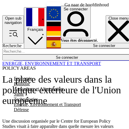
Ga naar de hoofdinhoud
Se connecter
Open sub
Close menu
English
navigation
Français
Deutsch
Vous êtes déconnecté.
Recherche
Se connecter
Español
Lumières éteintes
Se connecter
Rapporteur
Politique
Économie
Newsletters
Evénements
Em
ENERGIE, ENVIRONNEMENT ET TRANSPORT
POLICY AREAS
La place des valeurs dans la
Economie
Politique
politique extérieure de l'Union
Agriculture et Alimentation
Santé
européenne
Technologies
Energie, Environnement et Transport
Défense
Une discussion organisée par le Centre for European Policy
Studies visait à faire apparaître dans quelle mesure les valeurs