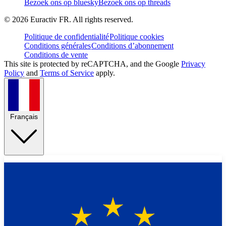
Bezoek ons op bluesky
Bezoek ons op threads
©
2026
Euractiv FR. All rights reserved.
Politique de confidentialité
Politique cookies
Conditions générales
Conditions d’abonnement
Conditions de vente
This site is protected by reCAPTCHA, and the Google
Privacy
Policy
and
Terms of Service
apply.
Français