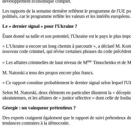
développement économique complet.
Les rapports de la semaine dernière reflètent le programme de l'UE 
politisés, car le programme reflète les valeurs et les intérêts europée
Le « dernier signal » pour l'Ukraine ?
Étant donné sa taille et son potentiel, l'Ukraine est le pays le plus im
« L'Ukraine a encore un long chemin à parcourir », a déclaré M. Kortew
nouveau code criminel, qui révise certaines phrases du code précédent,
me
« Les affaires criminelles de haut niveau de M
Timochenko et de M. L
M. Natorski a tenu des propos encore plus francs.
« Ce rapport constitue probablement le dernier signal selon lequel l'Ukra
Selon M. Natorski, deux éléments en particulier illustrent la « déception
ukrainiennes, et les affaires de « justice sélective » dont celle de Iou
Géorgie : un vainqueur prétentieux ?
Des experts craignent également que le rapport de suivi prétentieux de l
tendances contraires à la démocratie.