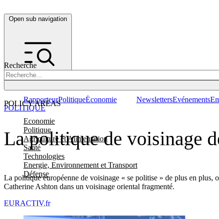
Open sub navigation
Recherche
Rapporteur
Politique
Économie
Newsletters
Evénements
Em
POLICY AREAS
POLITIQUE
Economie
Politique
La politique de voisinage d
Agriculture et Alimentation
Santé
Technologies
Energie, Environnement et Transport
Défense
La politique européenne de voisinage « se politise » de plus en plus, 
Catherine Ashton dans un voisinage oriental fragmenté.
EURACTIV.fr