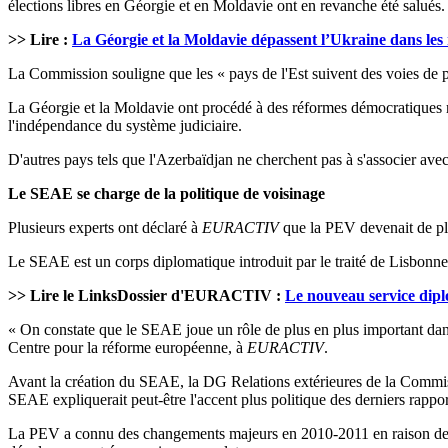
élections libres en Géorgie et en Moldavie ont en revanche été salués.
>> Lire :
La Géorgie et la Moldavie dépassent l’Ukraine dans les
La Commission souligne que les « pays de l'Est suivent des voies de plu
La Géorgie et la Moldavie ont procédé à des réformes démocratiques rel
l'indépendance du système judiciaire.
D'autres pays tels que l'Azerbaïdjan ne cherchent pas à s'associer avec
Le SEAE se charge de la politique de voisinage
Plusieurs experts ont déclaré à
EURACTIV
que la PEV devenait de plu
Le SEAE est un corps diplomatique introduit par le traité de Lisbonne
>> Lire le LinksDossier d'EURACTIV :
Le nouveau service dip
« On constate que le SEAE joue un rôle de plus en plus important dans
Centre pour la réforme européenne, à
EURACTIV
.
Avant la création du SEAE, la DG Relations extérieures de la Commiss
SEAE expliquerait peut-être l'accent plus politique des derniers rappo
La PEV a connu des changements majeurs en 2010-2011 en raison de l