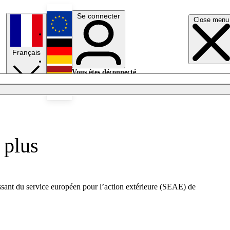
Se connecter
Close menu
English
Français
Deutsch
Vous êtes déconnecté.
Se connecter
Español
Lumières éteintes
 plus
dissant du service européen pour l’action extérieure (SEAE) de