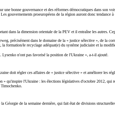
pour une bonne gouvernance et des réformes démocratiques dans son voi
ns. Les gouvernements proeuropéens de la région auront donc tendance à êt
portant dans la dimension orientale de la PEV et il entraîne les autres. 
eg, précisément dans le domaine de la « justice sélective », de la corru
 la formation/le recyclage adéquat(e) du système judiciaire et la modifi
ysenko n'ont pas favorisé la position de l'Ukraine », a-t-il ajouté.
ine doit régler ces affaires de « justice sélective » et améliorer les rég
 » qu'inspire l'Ukraine : les élections législatives d'octobre 2012, qui re
lia Timochenko.
a Géorgie de la semaine dernière, qui fait état de divisions structurelles