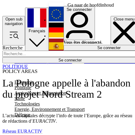
Ga naar de hoofdinhoud
Se connecter
Open sub
Close menu
English
navigation
Français
Deutsch
Vous êtes déconnecté.
Recherche
Se connecter
Español
Lumières éteintes
Se connecter
Rapporteur
Politique
Économie
Newsletters
Evénements
Em
POLITIQUE
POLICY AREAS
La Pologne appelle à l'abandon
Economie
Politique
du projet Nord Stream 2
Agriculture et Alimentation
Santé
Technologies
Energie, Environnement et Transport
Défense
L’actu en capitales décrypte l’info de toute l’Europe, grâce au réseau
de rédactions d’
EURACTIV
.
Réseau EURACTIV