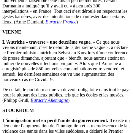
mouvement a rassemblé cette fois-ci peu de membres. Gérald
Darmanin a indiqué qu’il y avait eu « à peu près 300
interpellations » en France. Tout ceci s’est déroulé en respectant les
gestes barrières, avec des interdictions de manifester dans certains
lieux. (Anne Damiani,
Euractiv France
)
VIENNE
L’Autriche « traverse » une deuxième vague.
« Ce que nous
vivons maintenant, c’est le début de la deuxième vague », a déclaré
le Premier ministre autrichien Sebastian Kurz lors d’une conférence
de presse dimanche, ajoutant que « bientôt, nous aurons atteint un
millier de nouvelles infections par jour ». Alors que l’Autriche a
enregistré plus de 850 nouvelles contaminations entre vendredi et
samedi, les dernières semaines ont vu une augmentation des
nouveaux cas de Covid-19.
De ce fait, le port du masque va devenir obligatoire dans tout le pays
pour la plupart des lieux publics, tels que les écoles et les musées.
(Philipp Grüll,
Euractiv Allemagne
)
STOCKHOLM
L’immigration met en péril l’unité du gouvernement.
Il existe un
lien entre l’augmentation de l’immigration et la recrudescence de la
violence des gangs dans les villes suédoises, a déclaré le Premier