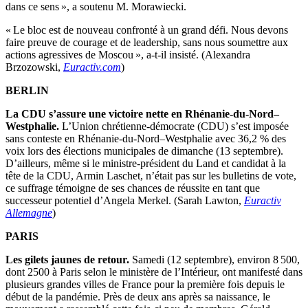
dans ce sens », a soutenu M. Morawiecki.
« Le bloc est de nouveau confronté à un grand défi. Nous devons
faire preuve de courage et de leadership, sans nous soumettre aux
actions agressives de Moscou », a-t-il insisté. (Alexandra
Brzozowski,
Euractiv.com
)
BERLIN
La CDU s’assure une victoire nette en Rhénanie-du-Nord–
Westphalie.
L’Union chrétienne-démocrate (CDU) s’est imposée
sans conteste en Rhénanie-du-Nord–Westphalie avec 36,2 % des
voix lors des élections municipales de dimanche (13 septembre).
D’ailleurs, même si le ministre-président du Land et candidat à la
tête de la CDU, Armin Laschet, n’était pas sur les bulletins de vote,
ce suffrage témoigne de ses chances de réussite en tant que
successeur potentiel d’Angela Merkel. (Sarah Lawton,
Euractiv
Allemagne
)
PARIS
Les gilets jaunes de retour.
Samedi (12 septembre), environ 8 500,
dont 2500 à Paris selon le ministère de l’Intérieur, ont manifesté dans
plusieurs grandes villes de France pour la première fois depuis le
début de la pandémie. Près de deux ans après sa naissance, le