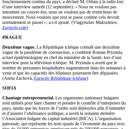
fonctionnement continu du pays, a déclaré M. Orbán à la radio lors
d’une interview samedi (12 septembre). « Nous ne voulons pas
introduire un couvre-feu, nous ne voulons pas de restrictions de
mouvement. Nous voulons que tout se passe comme cela devrait
normalement se passer », a-t-il ajouté. (Vlagyiszlav Makszimov,
Euractiv.com
)
PRAGUE
Deuxième vague.
La République tchèque connaît une deuxième
vague de la pandémie de coronavirus, a confirmé Roman Prymula,
actuel épidémiologiste en chef du ministère de la Santé, lors d’une
interview pour la télévision tchèque. M. Prymula a averti que le
nombre de personnes hospitalisées augmenterait dans les semaines à
venir et que les capacités des hôpitaux pourraient être dépassées.
(Aneta Zachová,
Euractiv République tchèque
)
SOFIA
Chantage entrepreneurial.
Les organismes nationaux bulgares
sont utilisés pour faire chanter et prendre le contrôle d’entreprises du
pays, tandis que les forces de l’ordre sont déployées afin d’intimider
et d’assurer l’obéissance politique, a averti la semaine dernière
l’Association bulgare du capital industriel (BICA). L’organisation
patronale, qui représente les trois quarts de l’économie du pays avec
plus de 10 000 entreprises employant près de 500 000 personnes, a