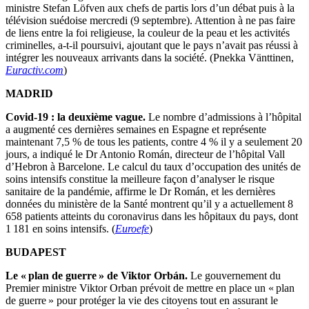
ministre Stefan Löfven aux chefs de partis lors d’un débat puis à la
télévision suédoise mercredi (9 septembre). Attention à ne pas faire
de liens entre la foi religieuse, la couleur de la peau et les activités
criminelles, a-t-il poursuivi, ajoutant que le pays n’avait pas réussi à
intégrer les nouveaux arrivants dans la société. (Pnekka Vänttinen,
Euractiv.com
)
MADRID
Covid-19 : la deuxième vague.
Le nombre d’admissions à l’hôpital
a augmenté ces dernières semaines en Espagne et représente
maintenant 7,5 % de tous les patients, contre 4 % il y a seulement 20
jours, a indiqué le Dr Antonio Román, directeur de l’hôpital Vall
d’Hebron à Barcelone. Le calcul du taux d’occupation des unités de
soins intensifs constitue la meilleure façon d’analyser le risque
sanitaire de la pandémie, affirme le Dr Román, et les dernières
données du ministère de la Santé montrent qu’il y a actuellement 8
658 patients atteints du coronavirus dans les hôpitaux du pays, dont
1 181 en soins intensifs. (
Euroefe
)
BUDAPEST
Le « plan de guerre » de Viktor Orbán.
Le gouvernement du
Premier ministre Viktor Orban prévoit de mettre en place un « plan
de guerre » pour protéger la vie des citoyens tout en assurant le