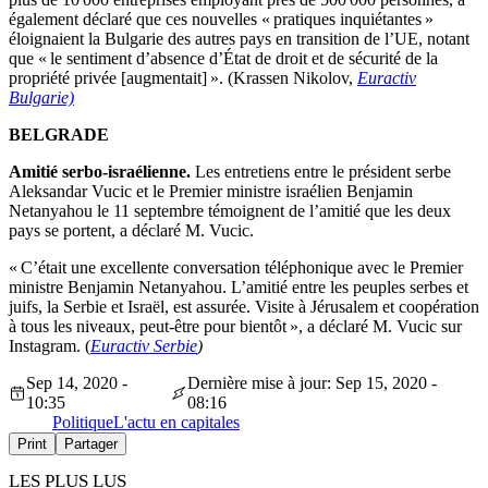
également déclaré que ces nouvelles « pratiques inquiétantes »
éloignaient la Bulgarie des autres pays en transition de l’UE, notant
que « le sentiment d’absence d’État de droit et de sécurité de la
propriété privée [augmentait] ». (Krassen Nikolov,
Euractiv
Bulgarie)
BELGRADE
Amitié serbo-israélienne.
Les entretiens entre le président serbe
Aleksandar Vucic et le Premier ministre israélien Benjamin
Netanyahou le 11 septembre témoignent de l’amitié que les deux
pays se portent, a déclaré M. Vucic.
« C’était une excellente conversation téléphonique avec le Premier
ministre Benjamin Netanyahou. L’amitié entre les peuples serbes et
juifs, la Serbie et Israël, est assurée. Visite à Jérusalem et coopération
à tous les niveaux, peut-être pour bientôt », a déclaré M. Vucic sur
Instagram. (
Euractiv Serbie
)
Sep 14, 2020 -
Dernière mise à jour: Sep 15, 2020 -
10:35
08:16
Politique
L'actu en capitales
Print
Partager
LES PLUS LUS