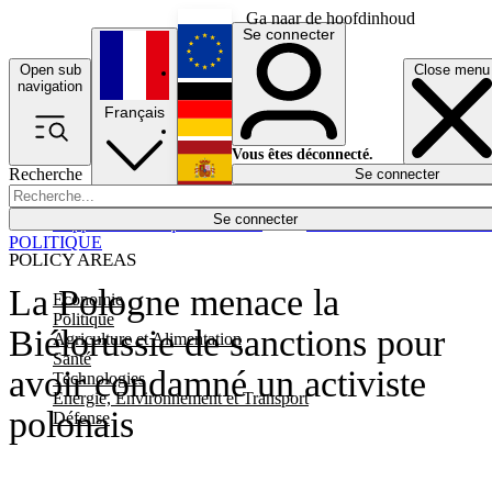
Ga naar de hoofdinhoud
Se connecter
Open sub
Close menu
English
navigation
Français
Deutsch
Vous êtes déconnecté.
Recherche
Se connecter
Español
Lumières éteintes
Se connecter
Rapporteur
Politique
Économie
Newsletters
Evénements
Em
POLITIQUE
POLICY AREAS
La Pologne menace la
Economie
Politique
Biélorussie de sanctions pour
Agriculture et Alimentation
Santé
avoir condamné un activiste
Technologies
Energie, Environnement et Transport
polonais
Défense