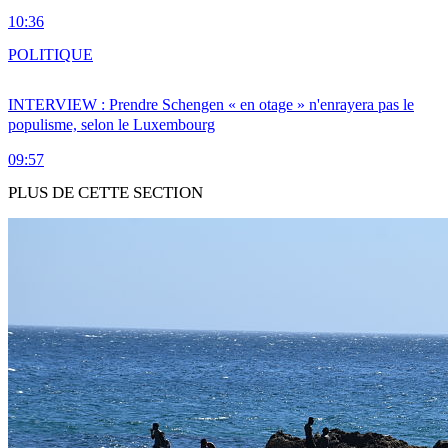
10:36
POLITIQUE
INTERVIEW : Prendre Schengen « en otage » n'enrayera pas le
populisme, selon le Luxembourg
09:57
PLUS DE CETTE SECTION