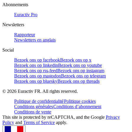
Abonnements
Euractiv Pro
Newsletters
Rapporteur
Newsletters en anglais
Social
Bezoek ons op facebook
Bezoek ons op x
Bezoek ons op linkedin
Bezoek ons op youtube
Bezoek ons op rss-feed
Bezoek ons op instagram
Bezoek ons op mastodon
Bezoek ons op telegram
Bezoek ons op bluesky
Bezoek ons op threads
©
2026
Euractiv FR. All rights reserved.
Politique de confidentialité
Politique cookies
Conditions générales
Conditions d’abonnement
Conditions de vente
This site is protected by reCAPTCHA, and the Google
Privacy
Policy
and
Terms of Service
apply.