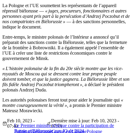
La Pologne et l’UE soumettent les représentants de l’appareil
répressif biélorusse —
« juges, procureurs, fonctionnaires et autres
personnes ayant pris part à la persécution d’Andrzej Poczobut et de
nos compatriotes en Biélorussie »
— à des sanctions personnelles,
indique le document.
Entre-temps, le ministre polonais de l’Intérieur a annoncé qu’il
préparait des sanctions contre la Biélorussie, telles que la fermeture
de la frontière à Bobrowniki. Il a également appelé l’ensemble de
l’UE à créer une liste de restrictions économiques contre le
gouvernement de Minsk.
« L’histoire polonaise de la fin du 20e siècle montre que les vice-
royautés de Moscou qui se dressent contre leur propre peuple
doivent tomber, et que la justice gagnera. La Biélorussie libre et son
fils fidèle Andrzej Poczobut triompheront »,
a déclaré le président
polonais Andrzej Duda.
Les autorités polonaises feront tout pour aider le journaliste qui
«
montre courageusement la vérité »,
a promis le Premier ministre
Mateusz Morawiecki.
Feb 10, 2023 -
Dernière mise à jour: Feb 10, 2023 -
Le Premier ministre tchèque contre la participation de
07:40
07:53
Russie et Biélorussie aux JO de 2024
Politique
Biélorussie
Guerre en Ukraine
Pologne