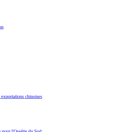
on
s exportations chinoises
e pour l'Ossétie du Sud