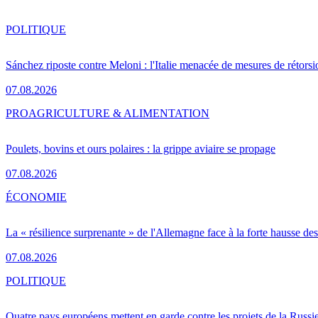
POLITIQUE
Sánchez riposte contre Meloni : l'Italie menacée de mesures de rétorsi
07.08.2026
PRO
AGRICULTURE & ALIMENTATION
Poulets, bovins et ours polaires : la grippe aviaire se propage
07.08.2026
ÉCONOMIE
La « résilience surprenante » de l'Allemagne face à la forte hausse de
07.08.2026
POLITIQUE
Quatre pays européens mettent en garde contre les projets de la Russi