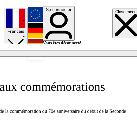
Se connecter
Close menu
English
Français
Deutsch
Vous êtes déconnecté.
Se connecter
Español
Lumières éteintes
is aux commémorations
ors de la commémoration du 70e anniversaire du début de la Seconde