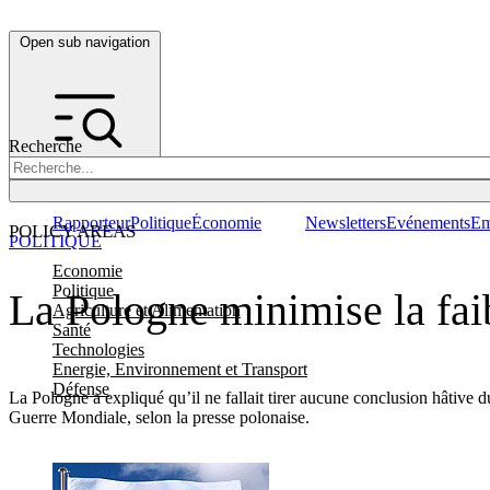
Open sub navigation
Recherche
Rapporteur
Politique
Économie
Newsletters
Evénements
Em
POLICY AREAS
POLITIQUE
Economie
Politique
La Pologne minimise la fa
Agriculture et Alimentation
Santé
Technologies
Energie, Environnement et Transport
Défense
La Pologne a expliqué qu’il ne fallait tirer aucune conclusion hâtive
Guerre Mondiale, selon la presse polonaise.