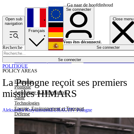
Ga naar de hoofdinhoud
Se connecter
Open sub
Close menu
English
navigation
Français
Deutsch
Vous êtes déconnecté.
Recherche
Se connecter
Español
Lumières éteintes
Se connecter
Rapporteur
Politique
Économie
Newsletters
Evénements
Em
POLITIQUE
POLICY AREAS
La Pologne reçoit ses premiers
Economie
Politique
missiles HIMARS
Agriculture et Alimentation
Santé
Technologies
Energie, Environnement et Transport
Aleksandra Krzysztoszek
EURACTIV Pologne
Défense