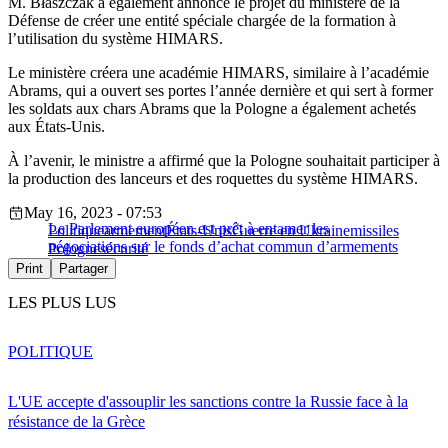
M. Błaszczak a également annoncé le projet du ministère de la
Défense de créer une entité spéciale chargée de la formation à
l’utilisation du système HIMARS.
Le ministère créera une académie HIMARS, similaire à l’académie
Abrams, qui a ouvert ses portes l’année dernière et qui sert à former
les soldats aux chars Abrams que la Pologne a également achetés
aux États-Unis.
À l’avenir, le ministre a affirmé que la Pologne souhaitait participer à
la production des lanceurs et des roquettes du système HIMARS.
May 16, 2023 - 07:53
Le Parlement européen est prêt à entamer les
Politique
armement
États-Unis
Guerre en Ukraine
missiles
négociations sur le fonds d’achat commun d’armements
Pologne
sécurité
Print
Partager
LES PLUS LUS
POLITIQUE
L'UE accepte d'assouplir les sanctions contre la Russie face à la
résistance de la Grèce