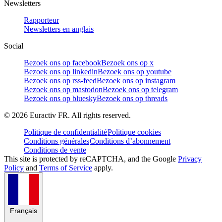
Newsletters
Rapporteur
Newsletters en anglais
Social
Bezoek ons op facebook
Bezoek ons op x
Bezoek ons op linkedin
Bezoek ons op youtube
Bezoek ons op rss-feed
Bezoek ons op instagram
Bezoek ons op mastodon
Bezoek ons op telegram
Bezoek ons op bluesky
Bezoek ons op threads
©
2026
Euractiv FR. All rights reserved.
Politique de confidentialité
Politique cookies
Conditions générales
Conditions d’abonnement
Conditions de vente
This site is protected by reCAPTCHA, and the Google
Privacy
Policy
and
Terms of Service
apply.
Français