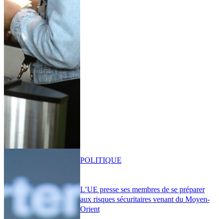
POLITIQUE
L’UE presse ses membres de se préparer
aux risques sécuritaires venant du Moyen-
Orient