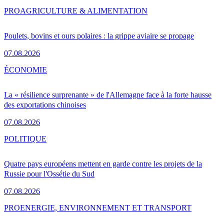
PRO
AGRICULTURE & ALIMENTATION
Poulets, bovins et ours polaires : la grippe aviaire se propage
07.08.2026
ÉCONOMIE
La « résilience surprenante » de l'Allemagne face à la forte hausse
des exportations chinoises
07.08.2026
POLITIQUE
Quatre pays européens mettent en garde contre les projets de la
Russie pour l'Ossétie du Sud
07.08.2026
PRO
ENERGIE, ENVIRONNEMENT ET TRANSPORT