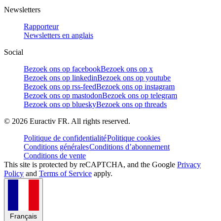
Newsletters
Rapporteur
Newsletters en anglais
Social
Bezoek ons op facebook
Bezoek ons op x
Bezoek ons op linkedin
Bezoek ons op youtube
Bezoek ons op rss-feed
Bezoek ons op instagram
Bezoek ons op mastodon
Bezoek ons op telegram
Bezoek ons op bluesky
Bezoek ons op threads
©
2026
Euractiv FR. All rights reserved.
Politique de confidentialité
Politique cookies
Conditions générales
Conditions d’abonnement
Conditions de vente
This site is protected by reCAPTCHA, and the Google
Privacy
Policy
and
Terms of Service
apply.
Français