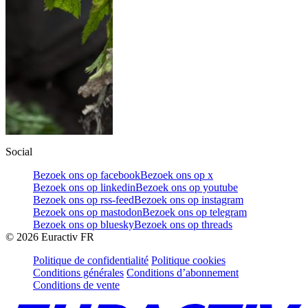
Social
Bezoek ons op facebook
Bezoek ons op x
Bezoek ons op linkedin
Bezoek ons op youtube
Bezoek ons op rss-feed
Bezoek ons op instagram
Bezoek ons op mastodon
Bezoek ons op telegram
Bezoek ons op bluesky
Bezoek ons op threads
©
2026
Euractiv FR
Politique de confidentialité
Politique cookies
Conditions générales
Conditions d’abonnement
Conditions de vente