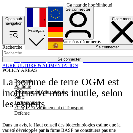
Ga naar de hoofdinhoud
Se connecter
Open sub
Close menu
English
navigation
Français
Deutsch
Vous êtes déconnecté.
Recherche
Se connecter
Español
Lumières éteintes
Se connecter
Rapporteur
Politique
Économie
Newsletters
Evénements
Em
AGRICULTURE & ALIMENTATION
POLICY AREAS
La pomme de terre OGM est
Economie
Politique
inoffensive mais inutile, selon
Agriculture et Alimentation
Santé
les experts
Technologies
Energie, Environnement et Transport
Défense
Dans un avis, le Haut conseil des biotechnologies estime que la
variété développée par la firme BASF ne constituera pas une