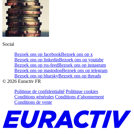
Social
Bezoek ons op facebook
Bezoek ons op x
Bezoek ons op linkedin
Bezoek ons op youtube
Bezoek ons op rss-feed
Bezoek ons op instagram
Bezoek ons op mastodon
Bezoek ons op telegram
Bezoek ons op bluesky
Bezoek ons op threads
©
2026
Euractiv FR
Politique de confidentialité
Politique cookies
Conditions générales
Conditions d’abonnement
Conditions de vente