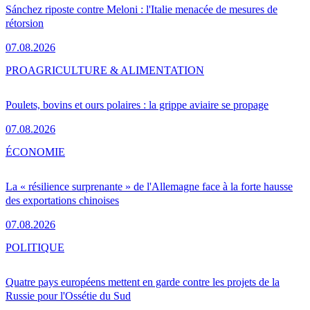
Sánchez riposte contre Meloni : l'Italie menacée de mesures de
rétorsion
07.08.2026
PRO
AGRICULTURE & ALIMENTATION
Poulets, bovins et ours polaires : la grippe aviaire se propage
07.08.2026
ÉCONOMIE
La « résilience surprenante » de l'Allemagne face à la forte hausse
des exportations chinoises
07.08.2026
POLITIQUE
Quatre pays européens mettent en garde contre les projets de la
Russie pour l'Ossétie du Sud