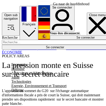
Ga naar de hoofdinhoud
Se connecter
Open sub
Close menu
English
navigation
Français
Deutsch
Vous êtes déconnecté.
Recherche
Se connecter
Español
Lumières éteintes
Se connecter
Rapporteur
Politique
Économie
Newsletters
Evénements
Em
ÉCONOMIE
POLICY AREAS
La pression monte en Suisse
Economie
Politique
sur le secret bancaire
Agriculture et Alimentation
Santé
Technologies
Energie, Environnement et Transport
Défense
L'approche du sommet du G20 sur l'échange automatique
d'informations fiscale a pris de court la Suisse, qui doit maintenant
prendre ses dispositions rapidement sur le secret bancaire et montrer
patte blanche.