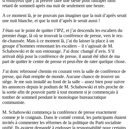
si ennuyeux que j’ai préféré faire une sieste pour rattraper mon
retard de sommeil après ma nuit de seulement une heure.
A ce moment là, je ne pouvais pas imaginer que la nuit d’après serait
une nuit blanche, et que la nuit d’après le serait aussi !
J’étais sur le point de quitter l’IPZ, et j’ai descendu les escaliers du
premier étage, là où se trouvait la conférence de presse, vers le rez-
de-chaussée. Mais à ce moment là, j’ai du laisser la place à un
groupe d’hommes remontant les escaliers – il s’agissait de M.
Schabowski et de son entourage. J’ai donc changé d’avis. S’il
arrivait déjà pour la conférence de presse, il aurait été idiot de ma
part de quitter le centre de presse et peut-être de rater quelque chose.
J’ai donc rebroussé chemin en courant vers la salle de conférence de
presse, qui était remplie de monde. Aucune chance de trouver un
siège. Je me suis installé au fond de la salle – assez bien pour suivre
les annonces depuis le podium de M. Schabowski et très proche de
la sortie afin de pouvoir partir à tout moment si je commençais à
tomber de sommeil pendant le monologue bureaucratique
communiste.
M. Schabowski commença la conférence de presse exactement
comme je le craignais. Dans le comité central, les participants étaient
invités à commenter les réformes de la politique du Parti socialiste
unifié. Ils avaient demandé à endosser la responsabilité pour certains