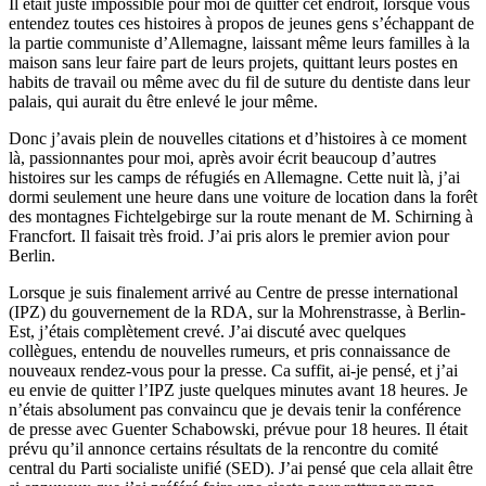
Il était juste impossible pour moi de quitter cet endroit, lorsque vous
entendez toutes ces histoires à propos de jeunes gens s’échappant de
la partie communiste d’Allemagne, laissant même leurs familles à la
maison sans leur faire part de leurs projets, quittant leurs postes en
habits de travail ou même avec du fil de suture du dentiste dans leur
palais, qui aurait du être enlevé le jour même.
Donc j’avais plein de nouvelles citations et d’histoires à ce moment
là, passionnantes pour moi, après avoir écrit beaucoup d’autres
histoires sur les camps de réfugiés en Allemagne. Cette nuit là, j’ai
dormi seulement une heure dans une voiture de location dans la forêt
des montagnes Fichtelgebirge sur la route menant de M. Schirning à
Francfort. Il faisait très froid. J’ai pris alors le premier avion pour
Berlin.
Lorsque je suis finalement arrivé au Centre de presse international
(IPZ) du gouvernement de la RDA, sur la Mohrenstrasse, à Berlin-
Est, j’étais complètement crevé. J’ai discuté avec quelques
collègues, entendu de nouvelles rumeurs, et pris connaissance de
nouveaux rendez-vous pour la presse. Ca suffit, ai-je pensé, et j’ai
eu envie de quitter l’IPZ juste quelques minutes avant 18 heures. Je
n’étais absolument pas convaincu que je devais tenir la conférence
de presse avec Guenter Schabowski, prévue pour 18 heures. Il était
prévu qu’il annonce certains résultats de la rencontre du comité
central du Parti socialiste unifié (SED). J’ai pensé que cela allait être