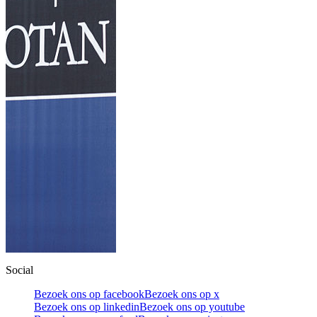
Social
Bezoek ons op facebook
Bezoek ons op x
Bezoek ons op linkedin
Bezoek ons op youtube