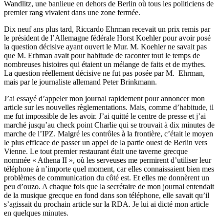
Wandlitz, une banlieue en dehors de Berlin où tous les politiciens de
premier rang vivaient dans une zone fermée.
Dix neuf ans plus tard, Riccardo Ehrman recevait un prix remis par
le président de l’Allemagne fédérale Horst Koehler pour avoir posé
la question décisive ayant ouvert le Mur. M. Koehler ne savait pas
que M. Erhman avait pour habitude de raconter tout le temps de
nombreuses histoires qui étaient un mélange de faits et de mythes.
La question réellement décisive ne fut pas posée par M. Ehrman,
mais par le journaliste allemand Peter Brinkmann.
J’ai essayé d’appeler mon journal rapidement pour annoncer mon
article sur les nouvelles règlementations. Mais, comme d’habitude, il
me fut impossible de les avoir. J’ai quitté le centre de presse et j’ai
marché jusqu’au check point Charlie qui se trouvait à dix minutes de
marche de l’IPZ. Malgré les contrôles à la frontière, c’était le moyen
le plus efficace de passer un appel de la partie ouest de Berlin vers
Vienne. Le tout premier restaurant était une taverne grecque
nommée « Athena II », où les serveuses me permirent d’utiliser leur
téléphone à n’importe quel moment, car elles connaissaient bien mes
problèmes de communication du côté est. Et elles me donnèrent un
peu d’ouzo. A chaque fois que la secrétaire de mon journal entendait
de la musique grecque en fond dans son téléphone, elle savait qu’il
s’agissait du prochain article sur la RDA. Je lui ai dicté mon article
en quelques minutes.