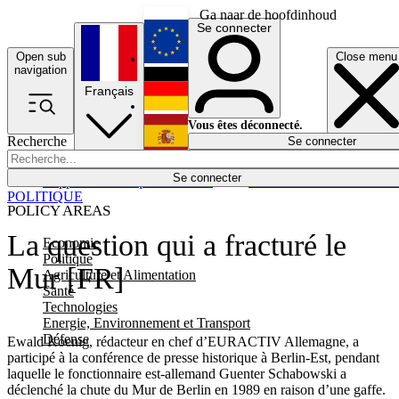
Ga naar de hoofdinhoud
Se connecter
Open sub
Close menu
English
navigation
Français
Deutsch
Vous êtes déconnecté.
Recherche
Se connecter
Español
Lumières éteintes
Se connecter
Rapporteur
Politique
Économie
Newsletters
Evénements
Em
POLITIQUE
POLICY AREAS
La question qui a fracturé le
Economie
Politique
Mur [FR]
Agriculture et Alimentation
Santé
Technologies
Energie, Environnement et Transport
Défense
Ewald Koenig, rédacteur en chef d’EURACTIV Allemagne, a
participé à la conférence de presse historique à Berlin-Est, pendant
laquelle le fonctionnaire est-allemand Guenter Schabowski a
déclenché la chute du Mur de Berlin en 1989 en raison d’une gaffe.