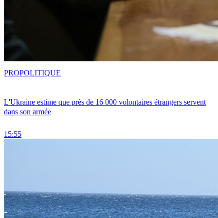
PRO
POLITIQUE
L'Ukraine estime que près de 16 000 volontaires étrangers servent
dans son armée
15:55