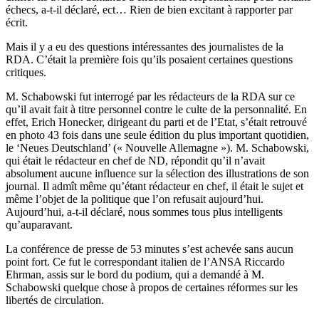
échecs, a-t-il déclaré, ect… Rien de bien excitant à rapporter par
écrit.
Mais il y a eu des questions intéressantes des journalistes de la
RDA. C’était la première fois qu’ils posaient certaines questions
critiques.
M. Schabowski fut interrogé par les rédacteurs de la RDA sur ce
qu’il avait fait à titre personnel contre le culte de la personnalité. En
effet, Erich Honecker, dirigeant du parti et de l’Etat, s’était retrouvé
en photo 43 fois dans une seule édition du plus important quotidien,
le ‘Neues Deutschland’ (« Nouvelle Allemagne »). M. Schabowski,
qui était le rédacteur en chef de ND, répondit qu’il n’avait
absolument aucune influence sur la sélection des illustrations de son
journal. Il admît même qu’étant rédacteur en chef, il était le sujet et
même l’objet de la politique que l’on refusait aujourd’hui.
Aujourd’hui, a-t-il déclaré, nous sommes tous plus intelligents
qu’auparavant.
La conférence de presse de 53 minutes s’est achevée sans aucun
point fort. Ce fut le correspondant italien de l’ANSA Riccardo
Ehrman, assis sur le bord du podium, qui a demandé à M.
Schabowski quelque chose à propos de certaines réformes sur les
libertés de circulation.