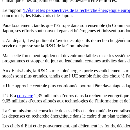
climatique et les objectifs économiques devaient être renforcés.
Le rapport
‘L’état et les perspectives de la recherche énergétique eur
concurrents, les Etats-Unis et le Japon.
Paradoxalement, tandis que l’Europe dans son ensemble (la Commission 
Japon, ses efforts sont souvent épars et hétérogènes et finissent par do
« Au départ, il est pertinent d’avoir des objectifs de recherche générau
service de presse sur la R&D de la Commission.
Mais cette force peut rapidement devenir une faiblesse car les systèmes 
programmes et stopper du jour au lendemain certaines activités dans 
Aux Etats-Unis, la R&D sur les bioénergies porte essentiellement sur 
succès sont plus grandes, tandis que l’UE semble faire des choix ‘à l’a
« Une approche centrale plus coordonnée pourrait être davantage adapt
L’UE a
consacré
2,35 milliards d’euros dans la recherche énergétiqu
9,05 milliards d’euros alloués aux technologies de l’information et de 
La Commission est consciente de ces défis et a demandé de centralis
les dépenses en recherche énergétique dans le cadre d’un plan technolo
Les chefs d’Etat et de gouvernement, qui détiennent les fonds, décide