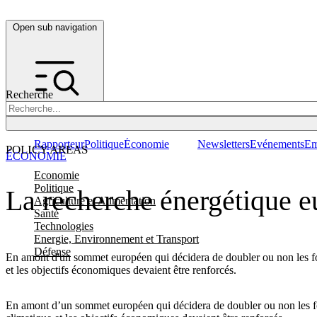
Open sub navigation
Recherche
Rapporteur
Politique
Économie
Newsletters
Evénements
Em
POLICY AREAS
ÉCONOMIE
Economie
Politique
La recherche énergétique e
Agriculture et Alimentation
Santé
Technologies
Energie, Environnement et Transport
Défense
En amont d'un sommet européen qui décidera de doubler ou non les fond
et les objectifs économiques devaient être renforcés.
En amont d’un sommet européen qui décidera de doubler ou non les fond