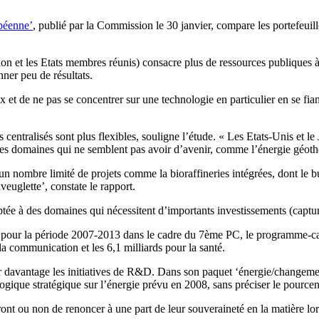
opéenne’
, publié par la Commission le 30 janvier, compare les portefeu
et les Etats membres réunis) consacre plus de ressources publiques à l
nner peu de résultats.
x et de ne pas se concentrer sur une technologie en particulier en se fiant
centralisés sont plus flexibles, souligne l’étude. « Les Etats-Unis et le 
des domaines qui ne semblent pas avoir d’avenir, comme l’énergie géot
un nombre limité de projets comme la bioraffineries intégrées, dont le 
veuglette’, constate le rapport.
ée à des domaines qui nécessitent d’importants investissements (captur
e pour la période 2007-2013 dans le cadre du 7ème PC, le programme-cad
la communication et les 6,1 milliards pour la santé.
er davantage les initiatives de R&D. Dans son paquet ‘énergie/changem
gique stratégique sur l’énergie prévu en 2008, sans préciser le pourcen
ront ou non de renoncer à une part de leur souveraineté en la matière l