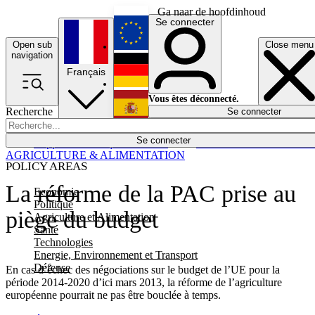
Ga naar de hoofdinhoud
Se connecter
Open sub
Close menu
English
navigation
Français
Deutsch
Vous êtes déconnecté.
Recherche
Se connecter
Español
Lumières éteintes
Se connecter
Rapporteur
Politique
Économie
Newsletters
Evénements
Em
AGRICULTURE & ALIMENTATION
POLICY AREAS
La réforme de la PAC prise au
Economie
Politique
piège du budget
Agriculture et Alimentation
Santé
Technologies
Energie, Environnement et Transport
Défense
En cas d’échec des négociations sur le budget de l’UE pour la
période 2014-2020 d’ici mars 2013, la réforme de l’agriculture
européenne pourrait ne pas être bouclée à temps.