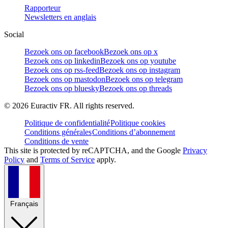
Rapporteur
Newsletters en anglais
Social
Bezoek ons op facebook
Bezoek ons op x
Bezoek ons op linkedin
Bezoek ons op youtube
Bezoek ons op rss-feed
Bezoek ons op instagram
Bezoek ons op mastodon
Bezoek ons op telegram
Bezoek ons op bluesky
Bezoek ons op threads
©
2026
Euractiv FR. All rights reserved.
Politique de confidentialité
Politique cookies
Conditions générales
Conditions d’abonnement
Conditions de vente
This site is protected by reCAPTCHA, and the Google
Privacy
Policy
and
Terms of Service
apply.
Français