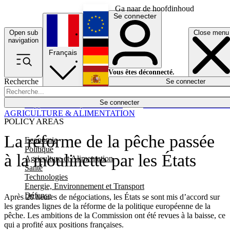
Ga naar de hoofdinhoud
Se connecter
Open sub
Close menu
English
navigation
Français
Deutsch
Vous êtes déconnecté.
Recherche
Se connecter
Español
Lumières éteintes
Se connecter
Rapporteur
Politique
Économie
Newsletters
Evénements
Em
AGRICULTURE & ALIMENTATION
POLICY AREAS
La réforme de la pêche passée
Economie
Politique
à la moulinette par les États
Agriculture et Alimentation
Santé
Technologies
Energie, Environnement et Transport
Défense
Après 20 heures de négociations, les États se sont mis d’accord sur
les grandes lignes de la réforme de la politique européenne de la
pêche. Les ambitions de la Commission ont été revues à la baisse, ce
qui a profité aux positions françaises.