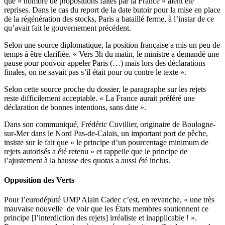
que « nombre de propositions faites par la France » aient été
reprises. Dans le cas du report de la date butoir pour la mise en place
de la régénération des stocks, Paris a bataillé ferme, à l’instar de ce
qu’avait fait le gouvernement précédent.
Selon une source diplomatique, la position française a mis un peu de
temps à être clarifiée. « Vers 3h du matin, le ministre a demandé une
pause pour pouvoir appeler Paris (…) mais lors des déclarations
finales, on ne savait pas s’il était pour ou contre le texte ».
Selon cette source proche du dossier, le paragraphe sur les rejets
reste difficilement acceptable. « La France aurait préféré une
déclaration de bonnes intentions, sans date ».
Dans son communiqué, Frédéric Cuvillier, originaire de Boulogne-
sur-Mer dans le Nord Pas-de-Calais, un important port de pêche,
insiste sur le fait que « le principe d’un pourcentage minimum de
rejets autorisés a été retenu » et rappelle que le principe de
l’ajustement à la hausse des quotas a aussi été inclus.
Opposition des Verts
Pour l’eurodéputé UMP Alain Cadec c’est, en revanche, « une très
mauvaise nouvelle de voir que les États membres soutiennent ce
principe [l’interdiction des rejets] irréaliste et inapplicable ! ».