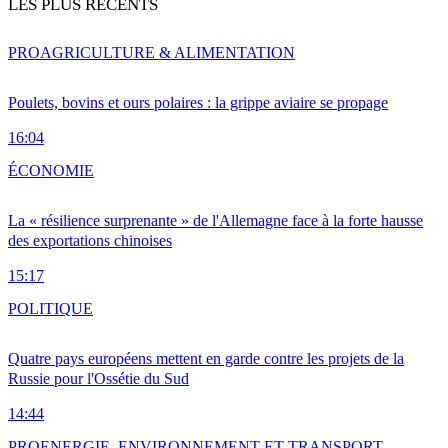
LES PLUS RÉCENTS
PRO
AGRICULTURE & ALIMENTATION
Poulets, bovins et ours polaires : la grippe aviaire se propage
16:04
ÉCONOMIE
La « résilience surprenante » de l'Allemagne face à la forte hausse
des exportations chinoises
15:17
POLITIQUE
Quatre pays européens mettent en garde contre les projets de la
Russie pour l'Ossétie du Sud
14:44
PRO
ENERGIE, ENVIRONNEMENT ET TRANSPORT