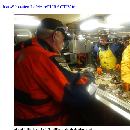
Jean-Sébastien Lefebvre
EURACTIV.fr
ab097f8fdb77d247b580e21dd9c469ac.jpg