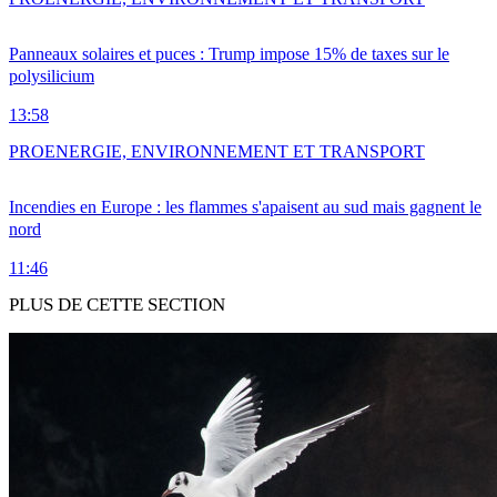
Panneaux solaires et puces : Trump impose 15% de taxes sur le
polysilicium
13:58
PRO
ENERGIE, ENVIRONNEMENT ET TRANSPORT
Incendies en Europe : les flammes s'apaisent au sud mais gagnent le
nord
11:46
PLUS DE CETTE SECTION