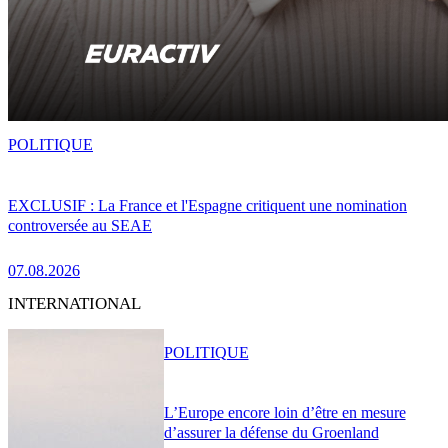
POLITIQUE
EXCLUSIF : La France et l'Espagne critiquent une nomination
controversée au SEAE
07.08.2026
INTERNATIONAL
POLITIQUE
L’Europe encore loin d’être en mesure
d’assurer la défense du Groenland