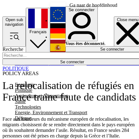
Ga naar de hoofdinhoud
Se connecter
Open sub
Close menu
English
navigation
Français
Deutsch
Vous êtes déconnecté.
Recherche
Se connecter
Español
Lumières éteintes
Se connecter
Rapporteur
Politique
Économie
Newsletters
Evénements
Em
POLITIQUE
POLICY AREAS
La relocalisation de réfugiés en
Economie
Politique
France traine faute de candidats
Agriculture et Alimentation
Santé
Technologies
Energie, Environnement et Transport
Défense
Face aux lourdeurs du mécanisme européen de relocalisation, les
migrants choisissent de se rendre directement dans le pays européen
où ils souhaitent demander l’asile. Résultat, en France seules 284
personnes ont été prises en charge depuis la Grèce et l’Italie.