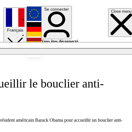
Se connecter
Close menu
English
Français
Deutsch
Vous êtes déconnecté.
Se connecter
Español
Lumières éteintes
llir le bouclier anti-
résident américain Barack Obama pour accueillir un bouclier anti-