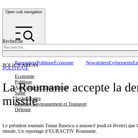
Open sub navigation
Recherche
Rapporteur
Politique
Économie
Newsletters
Evénements
Em
POLICY AREAS
POLITIQUE
Economie
Politique
La Roumanie accepte la dem
Agriculture et Alimentation
Santé
missile
Technologies
Energie, Environnement et Transport
Défense
Le président roumain Traian Basescu a annoncé jeudi (4 février) que 
missile. Un reportage d’EURACTIV Roumanie.