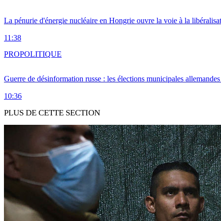
La pénurie d'énergie nucléaire en Hongrie ouvre la voie à la libéralis
11:38
PRO
POLITIQUE
Guerre de désinformation russe : les élections municipales allemandes 
10:36
PLUS DE CETTE SECTION