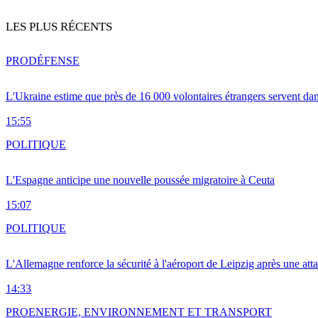
LES PLUS RÉCENTS
PRO
DÉFENSE
L'Ukraine estime que près de 16 000 volontaires étrangers servent da
15:55
POLITIQUE
L'Espagne anticipe une nouvelle poussée migratoire à Ceuta
15:07
POLITIQUE
L'Allemagne renforce la sécurité à l'aéroport de Leipzig après une at
14:33
PRO
ENERGIE, ENVIRONNEMENT ET TRANSPORT