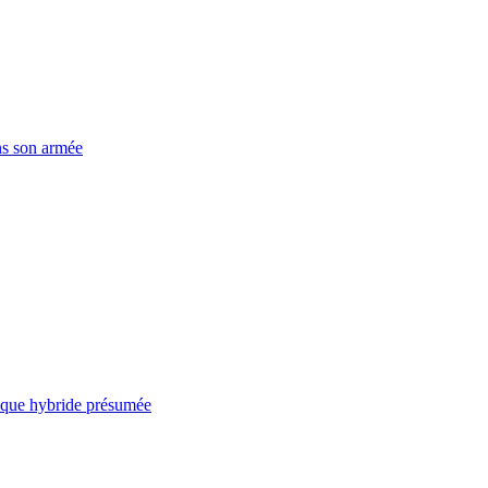
ns son armée
taque hybride présumée