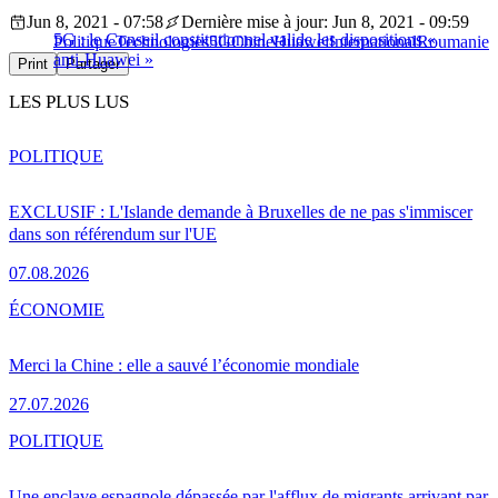
Jun 8, 2021 - 07:58
Dernière mise à jour: Jun 8, 2021 - 09:59
5G : le Conseil constitutionnel valide les dispositions «
Politique
Technologies
5G
Chine
Huawei
International
Roumanie
anti-Huawei »
Print
Partager
LES PLUS LUS
POLITIQUE
EXCLUSIF : L'Islande demande à Bruxelles de ne pas s'immiscer
dans son référendum sur l'UE
07.08.2026
ÉCONOMIE
Merci la Chine : elle a sauvé l’économie mondiale
27.07.2026
POLITIQUE
Une enclave espagnole dépassée par l'afflux de migrants arrivant par