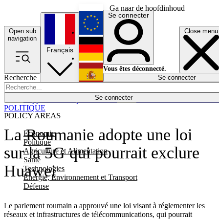
Ga naar de hoofdinhoud
Se connecter
Open sub
Close menu
English
navigation
Français
Deutsch
Vous êtes déconnecté.
Recherche
Se connecter
Español
Lumières éteintes
Se connecter
Rapporteur
Politique
Économie
Newsletters
Evénements
Em
POLITIQUE
POLICY AREAS
La Roumanie adopte une loi
Economie
Politique
sur la 5G qui pourrait exclure
Agriculture et Alimentation
Santé
Huawei
Technologies
Energie, Environnement et Transport
Défense
Le parlement roumain a approuvé une loi visant à réglementer les
réseaux et infrastructures de télécommunications, qui pourrait