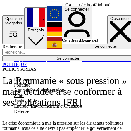
Ga naar de hoofdinhoud
Se connecter
Open sub
Close menu
English
navigation
Français
Deutsch
Vous êtes déconnecté.
Recherche
Se connecter
Español
Lumières éteintes
Se connecter
Rapporteur
Politique
Économie
Newsletters
Evénements
Em
POLITIQUE
POLICY AREAS
La Roumanie « sous pression »
Economie
Politique
mais décidée à se conformer à
Agriculture et Alimentation
Santé
ses obligations [FR]
Technologies
Energie, Environnement et Transport
Défense
La crise économique a mis la pression sur les dirigeants politiques
roumains, mais cela ne devrait pas empêcher le gouvernement de