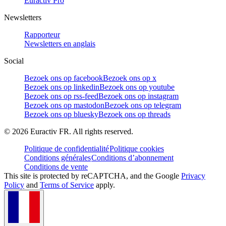
Euractiv Pro
Newsletters
Rapporteur
Newsletters en anglais
Social
Bezoek ons op facebook
Bezoek ons op x
Bezoek ons op linkedin
Bezoek ons op youtube
Bezoek ons op rss-feed
Bezoek ons op instagram
Bezoek ons op mastodon
Bezoek ons op telegram
Bezoek ons op bluesky
Bezoek ons op threads
©
2026
Euractiv FR. All rights reserved.
Politique de confidentialité
Politique cookies
Conditions générales
Conditions d’abonnement
Conditions de vente
This site is protected by reCAPTCHA, and the Google
Privacy
Policy
and
Terms of Service
apply.