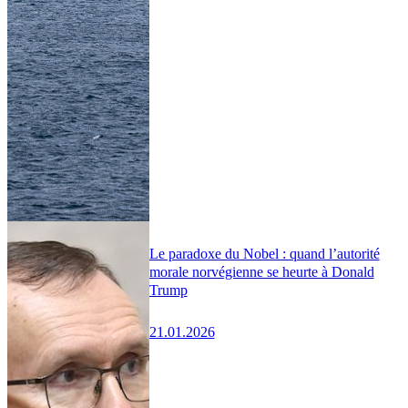
Le paradoxe du Nobel : quand l’autorité
morale norvégienne se heurte à Donald
Trump
21.01.2026