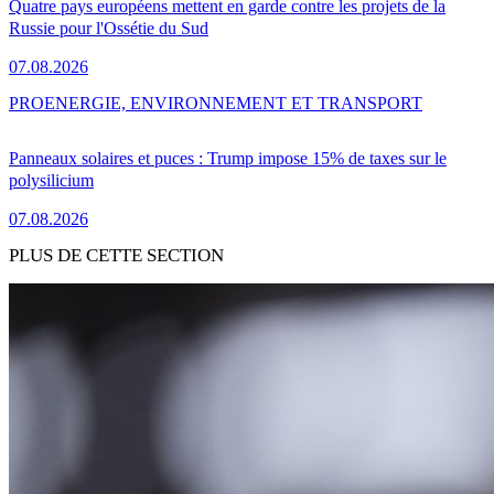
Quatre pays européens mettent en garde contre les projets de la
Russie pour l'Ossétie du Sud
07.08.2026
PRO
ENERGIE, ENVIRONNEMENT ET TRANSPORT
Panneaux solaires et puces : Trump impose 15% de taxes sur le
polysilicium
07.08.2026
PLUS DE CETTE SECTION