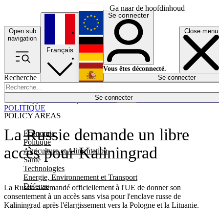
Ga naar de hoofdinhoud
Se connecter
Open sub
Close menu
English
navigation
Français
Deutsch
Vous êtes déconnecté.
Recherche
Se connecter
Español
Lumières éteintes
Se connecter
Rapporteur
Politique
Économie
Newsletters
Evénements
Em
POLITIQUE
POLICY AREAS
La Russie demande un libre
Economie
Politique
accès pour Kaliningrad
Agriculture et Alimentation
Santé
Technologies
Energie, Environnement et Transport
Défense
La Russie a demandé officiellement à l'UE de donner son
consentement à un accès sans visa pour l'enclave russe de
Kaliningrad après l'élargissement vers la Pologne et la Lituanie.