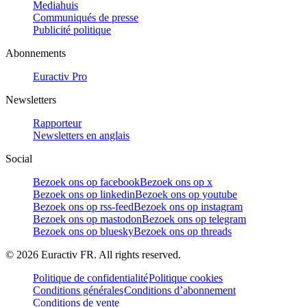
Mediahuis
Communiqués de presse
Publicité politique
Abonnements
Euractiv Pro
Newsletters
Rapporteur
Newsletters en anglais
Social
Bezoek ons op facebook
Bezoek ons op x
Bezoek ons op linkedin
Bezoek ons op youtube
Bezoek ons op rss-feed
Bezoek ons op instagram
Bezoek ons op mastodon
Bezoek ons op telegram
Bezoek ons op bluesky
Bezoek ons op threads
©
2026
Euractiv FR. All rights reserved.
Politique de confidentialité
Politique cookies
Conditions générales
Conditions d’abonnement
Conditions de vente