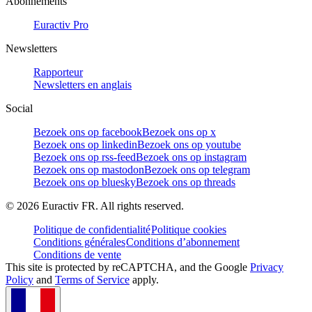
Abonnements
Euractiv Pro
Newsletters
Rapporteur
Newsletters en anglais
Social
Bezoek ons op facebook
Bezoek ons op x
Bezoek ons op linkedin
Bezoek ons op youtube
Bezoek ons op rss-feed
Bezoek ons op instagram
Bezoek ons op mastodon
Bezoek ons op telegram
Bezoek ons op bluesky
Bezoek ons op threads
©
2026
Euractiv FR. All rights reserved.
Politique de confidentialité
Politique cookies
Conditions générales
Conditions d’abonnement
Conditions de vente
This site is protected by reCAPTCHA, and the Google
Privacy
Policy
and
Terms of Service
apply.