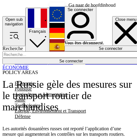
Ga naar de hoofdinhoud
Se connecter
Open sub
Close menu
English
navigation
Français
Deutsch
Vous êtes déconnecté.
Recherche
Se connecter
Español
Lumières éteintes
Se connecter
Rapporteur
Politique
Économie
Newsletters
Evénements
Em
ÉCONOMIE
POLICY AREAS
La Russie gèle des mesures sur
Economie
Politique
le transport routier de
Agriculture et Alimentation
Santé
marchandises
Technologies
Energie, Environnement et Transport
Défense
Les autorités douanières russes ont reporté l’application d’une
mesure qui augmenterait les contrôles sur les transports routiers.