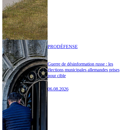
PRO
DÉFENSE
Guerre de désinformation russe : les
élections municipales allemandes prises
pour cible
06.08.2026