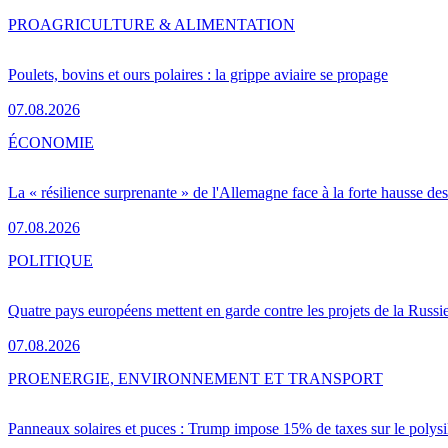
PRO
AGRICULTURE & ALIMENTATION
Poulets, bovins et ours polaires : la grippe aviaire se propage
07.08.2026
ÉCONOMIE
La « résilience surprenante » de l'Allemagne face à la forte hausse de
07.08.2026
POLITIQUE
Quatre pays européens mettent en garde contre les projets de la Russi
07.08.2026
PRO
ENERGIE, ENVIRONNEMENT ET TRANSPORT
Panneaux solaires et puces : Trump impose 15% de taxes sur le polysi