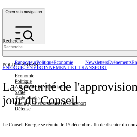
Open sub navigation
Recherche
Rapporteur
Politique
Économie
Newsletters
Evénements
Em
POLICY AREAS
ENERGIE, ENVIRONNEMENT ET TRANSPORT
Economie
Politique
La sécurité de l'approvisio
Agriculture et Alimentation
Santé
jour du Conseil
Technologies
Energie, Environnement et Transport
Défense
Le Conseil Energie se réunira le 15 décembre afin de discuter du nouv