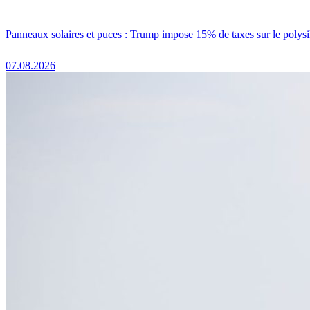
Panneaux solaires et puces : Trump impose 15% de taxes sur le polysi
07.08.2026