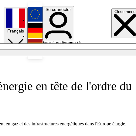
Se connecter
Close menu
English
Français
Deutsch
Vous êtes déconnecté.
Se connecter
Español
Lumières éteintes
nergie en tête de l'ordre du
 en gaz et des infrastructures énergétiques dans l'Europe élargie.