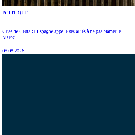
POLITIQUE
Crise de Ceuta : l’Espagne appelle ses alliés à ne pas blâmer le
Maroc
05.08.2026