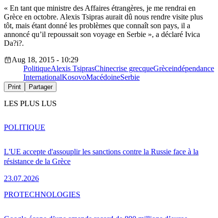
« En tant que ministre des Affaires étrangères, je me rendrai en
Grèce en octobre. Alexis Tsipras aurait dû nous rendre visite plus
tôt, mais étant donné les problèmes que connaît son pays, il a
annoncé qu’il repoussait son voyage en Serbie », a déclaré Ivica
Da?i?.
Aug 18, 2015 - 10:29
Politique
Alexis Tsipras
Chine
crise grecque
Grèce
indépendance
International
Kosovo
Macédoine
Serbie
Print
Partager
LES PLUS LUS
POLITIQUE
L'UE accepte d'assouplir les sanctions contre la Russie face à la
résistance de la Grèce
23.07.2026
PRO
TECHNOLOGIES