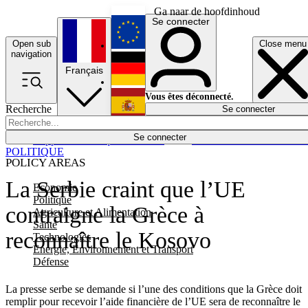
Ga naar de hoofdinhoud
Se connecter
Open sub
Close menu
English
navigation
Français
Deutsch
Vous êtes déconnecté.
Recherche
Se connecter
Español
Lumières éteintes
Se connecter
Rapporteur
Politique
Économie
Newsletters
Evénements
Em
POLITIQUE
POLICY AREAS
La Serbie craint que l’UE
Economie
Politique
contraigne la Grèce à
Agriculture et Alimentation
Santé
reconnaître le Kosovo
Technologies
Energie, Environnement et Transport
Défense
La presse serbe se demande si l’une des conditions que la Grèce doit
remplir pour recevoir l’aide financière de l’UE sera de reconnaître le