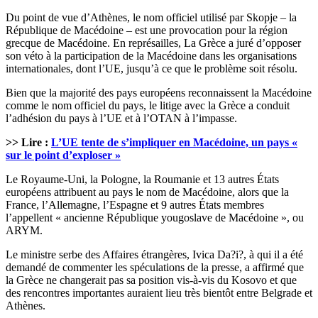
Du point de vue d’Athènes, le nom officiel utilisé par Skopje – la
République de Macédoine – est une provocation pour la région
grecque de Macédoine. En représailles, La Grèce a juré d’opposer
son véto à la participation de la Macédoine dans les organisations
internationales, dont l’UE, jusqu’à ce que le problème soit résolu.
Bien que la majorité des pays européens reconnaissent la Macédoine
comme le nom officiel du pays, le litige avec la Grèce a conduit
l’adhésion du pays à l’UE et à l’OTAN à l’impasse.
>> Lire :
L’UE tente de s’impliquer en Macédoine, un pays «
sur le point d’exploser »
Le Royaume-Uni, la Pologne, la Roumanie et 13 autres États
européens attribuent au pays le nom de Macédoine, alors que la
France, l’Allemagne, l’Espagne et 9 autres États membres
l’appellent « ancienne République yougoslave de Macédoine », ou
ARYM.
Le ministre serbe des Affaires étrangères, Ivica Da?i?, à qui il a été
demandé de commenter les spéculations de la presse, a affirmé que
la Grèce ne changerait pas sa position vis-à-vis du Kosovo et que
des rencontres importantes auraient lieu très bientôt entre Belgrade et
Athènes.