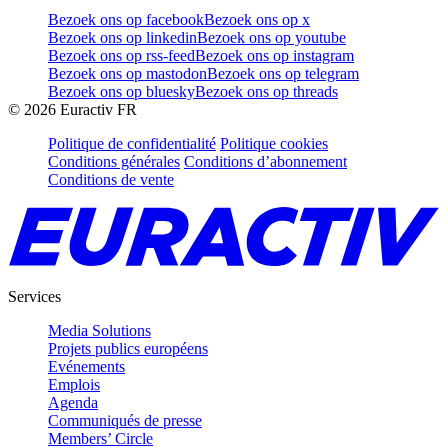
Bezoek ons op facebook
Bezoek ons op x
Bezoek ons op linkedin
Bezoek ons op youtube
Bezoek ons op rss-feed
Bezoek ons op instagram
Bezoek ons op mastodon
Bezoek ons op telegram
Bezoek ons op bluesky
Bezoek ons op threads
©
2026
Euractiv FR
Politique de confidentialité
Politique cookies
Conditions générales
Conditions d’abonnement
Conditions de vente
Services
Media Solutions
Projets publics européens
Evénements
Emplois
Agenda
Communiqués de presse
Members’ Circle