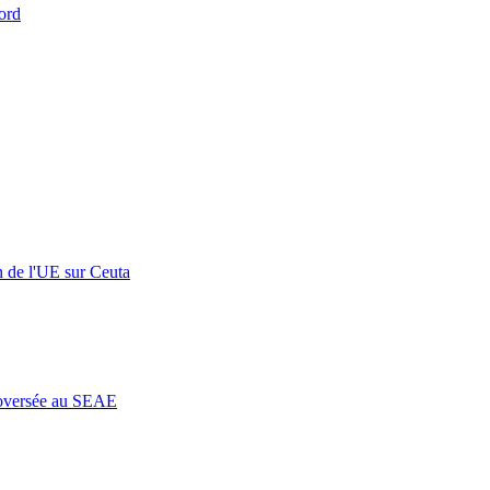
ord
n de l'UE sur Ceuta
roversée au SEAE