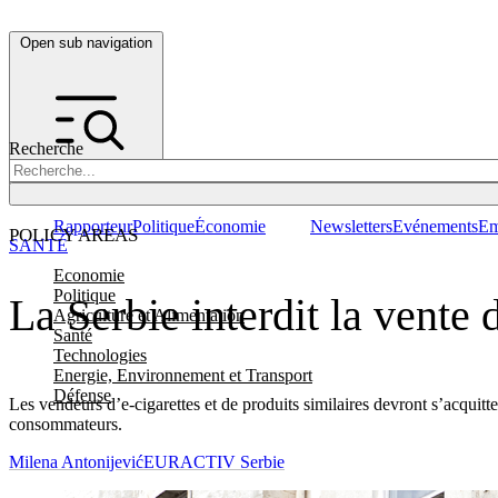
Open sub navigation
Recherche
Rapporteur
Politique
Économie
Newsletters
Evénements
Em
POLICY AREAS
SANTÉ
Economie
Politique
La Serbie interdit la vente
Agriculture et Alimentation
Santé
Technologies
Energie, Environnement et Transport
Défense
Les vendeurs d’e-cigarettes et de produits similaires devront s’acquit
consommateurs.
Milena Antonijević
EURACTIV Serbie