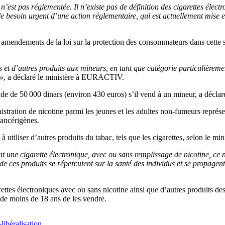
n’est pas réglementée. Il n’existe pas de définition des cigarettes électr
le besoin urgent d’une action réglementaire, qui est actuellement mise e
 amendements de la loi sur la protection des consommateurs dans cette se
ques et d’autres produits aux mineurs, en tant que catégorie particulière
 »
, a déclaré le ministère à EURACTIV.
de 50 000 dinars (environ 430 euros) s’il vend à un mineur, a déclaré
nistration de nicotine parmi les jeunes et les adultes non-fumeurs représ
cancérigènes.
tiliser d’autres produits du tabac, tels que les cigarettes, selon le mini
une cigarette électronique, avec ou sans remplissage de nicotine, ce n
de ces produits se répercutent sur la santé des individus et se propage
arettes électroniques avec ou sans nicotine ainsi que d’autres produits de
 de moins de 18 ans de les vendre.
-libéralisation