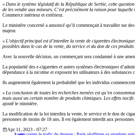
« Dans le système législatif de la République de Serbie, cette question 
de les vendre aux mineurs. C’est précisément la raison pour laquelle 
Commerce intérieur et extérieur.
Le ministère concerné a annoncé qu’il commençait à travailler sur des
majeur.
« L’objectif principal est d’interdire la vente de cigarettes électroni
possibles dans le cas de la vente, du service et du don de ces produits
Avec la nouvelle décision, un commerçant sera condamné à une amende 
La popularité des e-cigarettes et autres systèmes électroniques d’admi
dépendance à la nicotine et exposent les utilisateurs à des substances 
Ils augmentent également la probabilité que les individus commencent à u
« La conclusion de toutes les recherches menées est qu’en consommant 
mais aussi un certain nombre de produits chimiques. Les effets nocifs 
ajouté le ministère.
La modification de la loi interdira la vente, le service et le don de cig
personnes de moins de 18 ans. Il est également interdit aux personnes
Apr 11, 2023 - 07:27
Lutte contre le trafic de drogue : Paris réaffirme sa stratégie anti
Santé