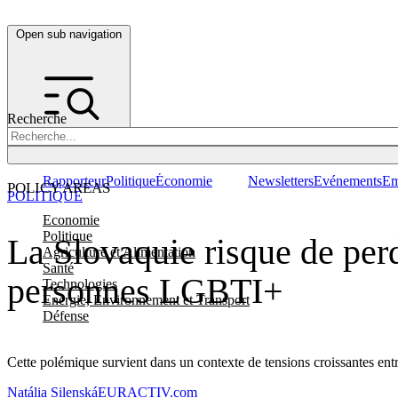
Open sub navigation
Recherche
Rapporteur
Politique
Économie
Newsletters
Evénements
Em
POLICY AREAS
POLITIQUE
Economie
Politique
La Slovaquie risque de perd
Agriculture et Alimentation
Santé
personnes LGBTI+
Technologies
Energie, Environnement et Transport
Défense
Cette polémique survient dans un contexte de tensions croissantes ent
Natália Silenská
EURACTIV.com