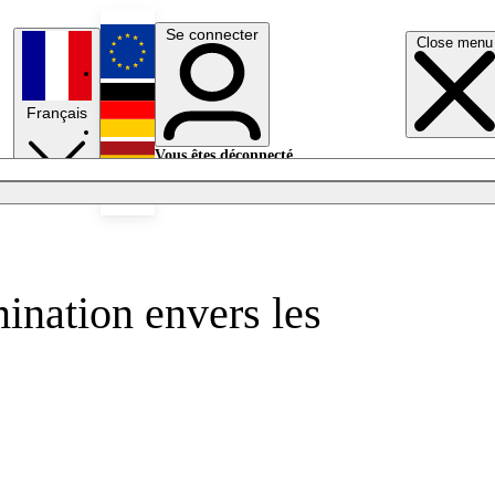
Se connecter
Close menu
English
Français
Deutsch
Vous êtes déconnecté.
Se connecter
Español
Lumières éteintes
mination envers les