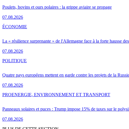
Poulets, bovins et ours polaires : la grippe aviaire se propage
07.08.2026
ÉCONOMIE
La « résilience surprenante » de l'Allemagne face à la forte hausse de
07.08.2026
POLITIQUE
Quatre pays européens mettent en garde contre les projets de la Russi
07.08.2026
PRO
ENERGIE, ENVIRONNEMENT ET TRANSPORT
Panneaux solaires et puces : Trump impose 15% de taxes sur le polysi
07.08.2026
PLUS DE CETTE SECTION