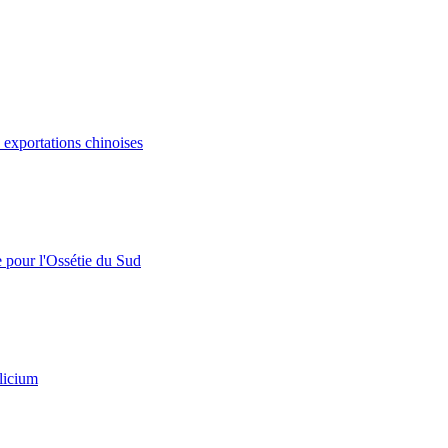
s exportations chinoises
e pour l'Ossétie du Sud
licium