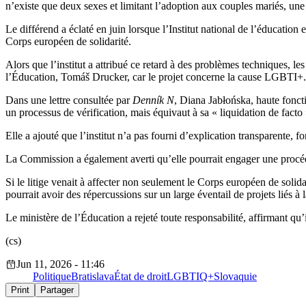
n’existe que deux sexes et limitant l’adoption aux couples mariés, une
Le différend a éclaté en juin lorsque l’Institut national de l’éduca
Corps européen de solidarité.
Alors que l’institut a attribué ce retard à des problèmes techniques,
l’Éducation, Tomáš Drucker, car le projet concerne la cause LGBTI+.
Dans une lettre consultée par
Denník N
, Diana Jabłońska, haute fonct
un processus de vérification, mais équivaut à sa « liquidation de facto 
Elle a ajouté que l’institut n’a pas fourni d’explication transparente, 
La Commission a également averti qu’elle pourrait engager une procédur
Si le litige venait à affecter non seulement le Corps européen de sol
pourrait avoir des répercussions sur un large éventail de projets liés à l
Le ministère de l’Éducation a rejeté toute responsabilité, affirmant qu
(cs)
Jun 11, 2026 - 11:46
Politique
Bratislava
État de droit
LGBTIQ+
Slovaquie
Print
Partager