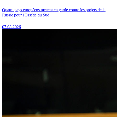
Quatre pays européens mettent en garde contre les projets de la
Russie pour l'Ossétie du Sud
07.08.2026