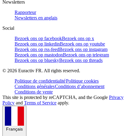
Newsletters
Rapporteur
Newsletters en anglais
Social
Bezoek ons op facebook
Bezoek ons op x
Bezoek ons op linkedin
Bezoek ons op youtube
Bezoek ons op rss-feed
Bezoek ons op instagram
Bezoek ons op mastodon
Bezoek ons op telegram
Bezoek ons op bluesky
Bezoek ons op threads
©
2026
Euractiv FR. All rights reserved.
Politique de confidentialité
Politique cookies
Conditions générales
Conditions d’abonnement
Conditions de vente
This site is protected by reCAPTCHA, and the Google
Privacy
Policy
and
Terms of Service
apply.
Français