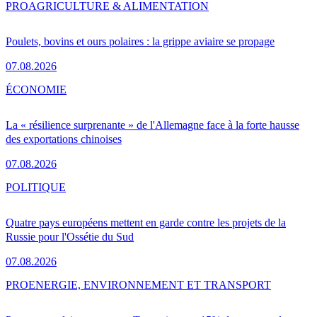
PRO
AGRICULTURE & ALIMENTATION
Poulets, bovins et ours polaires : la grippe aviaire se propage
07.08.2026
ÉCONOMIE
La « résilience surprenante » de l'Allemagne face à la forte hausse
des exportations chinoises
07.08.2026
POLITIQUE
Quatre pays européens mettent en garde contre les projets de la
Russie pour l'Ossétie du Sud
07.08.2026
PRO
ENERGIE, ENVIRONNEMENT ET TRANSPORT