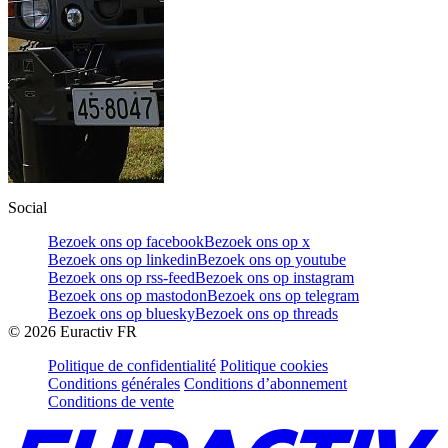
Social
Bezoek ons op facebook
Bezoek ons op x
Bezoek ons op linkedin
Bezoek ons op youtube
Bezoek ons op rss-feed
Bezoek ons op instagram
Bezoek ons op mastodon
Bezoek ons op telegram
Bezoek ons op bluesky
Bezoek ons op threads
©
2026
Euractiv FR
Politique de confidentialité
Politique cookies
Conditions générales
Conditions d’abonnement
Conditions de vente