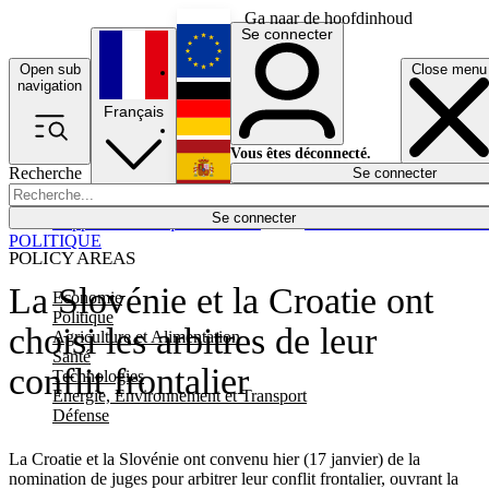
Ga naar de hoofdinhoud
Se connecter
Open sub
Close menu
English
navigation
Français
Deutsch
Vous êtes déconnecté.
Recherche
Se connecter
Español
Lumières éteintes
Se connecter
Rapporteur
Politique
Économie
Newsletters
Evénements
Em
POLITIQUE
POLICY AREAS
La Slovénie et la Croatie ont
Economie
Politique
choisi les arbitres de leur
Agriculture et Alimentation
Santé
conflit frontalier
Technologies
Energie, Environnement et Transport
Défense
La Croatie et la Slovénie ont convenu hier (17 janvier) de la
nomination de juges pour arbitrer leur conflit frontalier, ouvrant la