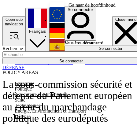
Ga naar de hoofdinhoud
Se connecter
Open sub
Close menu
English
navigation
Français
Deutsch
Vous êtes déconnecté.
Recherche
Se connecter
Español
Lumières éteintes
Se connecter
Rapporteur
Politique
Économie
Newsletters
Evénements
Em
DÉFENSE
POLICY AREAS
La sous-commission sécurité et
Economie
Politique
défense du Parlement européen
Agriculture et Alimentation
Santé
au cœur du marchandage
Technologies
Energie, Environnement et Transport
politique des eurodéputés
Défense