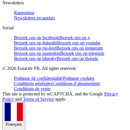
Newsletters
Rapporteur
Newsletters en anglais
Social
Bezoek ons op facebook
Bezoek ons op x
Bezoek ons op linkedin
Bezoek ons op youtube
Bezoek ons op rss-feed
Bezoek ons op instagram
Bezoek ons op mastodon
Bezoek ons op telegram
Bezoek ons op bluesky
Bezoek ons op threads
©
2026
Euractiv FR. All rights reserved.
Politique de confidentialité
Politique cookies
Conditions générales
Conditions d’abonnement
Conditions de vente
This site is protected by reCAPTCHA, and the Google
Privacy
Policy
and
Terms of Service
apply.
Français