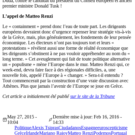
Duda, contre le candidat du président du Conseil européen et ancien
premier ministre Donald Tusk !
L’appel de Matteo Renzi
Le « containment » prend donc l’eau de toute part. Les dirigeants
européens devraient donc d’urgence repenser leur stratégie vis-à-vis
de la Grèce, mais, plus généralement, les fondements de leur pensée
économique. Les électeurs n’ont pas toujours tort et leurs «
protestations » révèlent aussi une forme de réalité économique que
les dirigeants s’obstinent à ne pas vouloir appréhender au nom du «
long terme. » Cet aveuglement qui fait de toute politique alternative
un « populisme » mène l’Europe dans le mur. Matteo Renzi qui, ce
week-end, devra faire face à des régionales difficiles, a, une
nouvelle fois, appelé l’Europe à « changer. » Sera-t-il entendu ?
Tout commencerait par la construction d’une vraie discussion avec
Athènes. Plus que jamais l’avenir de l’Europe se joue en Grèce.
Cet article a initialement été publié
sur le site de la Tribune
May 27, 2015 -
Dernière mise à jour: Feb 16, 2016 -
10:04
14:33
Politique
Alexis Tsipras
Ciudadanos
Espagne
euroscepticisme
Grèce
Irlande
Mariano Rajoy
Matteo Renzi
Podemos
Portugal