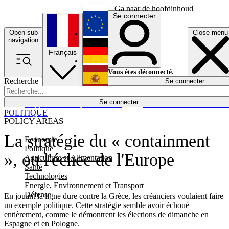
Ga naar de hoofdinhoud
Se connecter
Open sub
Close menu
English
navigation
Français
Deutsch
Vous êtes déconnecté.
Recherche
Se connecter
Español
Lumières éteintes
Se connecter
Rapporteur
Politique
Économie
Newsletters
Evénements
Em
POLITIQUE
POLICY AREAS
La stratégie du « containment
Economie
Politique
», ou l'échec de l'Europe
Agriculture et Alimentation
Santé
Technologies
Energie, Environnement et Transport
Défense
En jouant la ligne dure contre la Grèce, les créanciers voulaient faire
un exemple politique. Cette stratégie semble avoir échoué
entièrement, comme le démontrent les élections de dimanche en
Espagne et en Pologne.