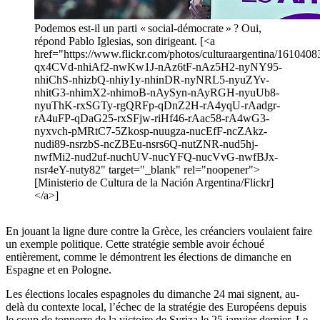
Podemos est-il un parti « social-démocrate » ? Oui,
répond Pablo Iglesias, son dirigeant. [<a
href="https://www.flickr.com/photos/culturaargentina/16104083
qx4CVd-nhiAf2-nwKw1J-nAz6tF-nAz5H2-nyNY95-
nhiChS-nhizbQ-nhiy1y-nhinDR-nyNRL5-nyuZYv-
nhitG3-nhimX2-nhimoB-nAySyn-nAyRGH-nyuUb8-
nyuThK-rxSGTy-rgQRFp-qDnZ2H-rA4yqU-rAadgr-
rA4uFP-qDaG25-rxSFjw-riHf46-rAac58-rA4wG3-
nyxvch-pMRtC7-5Zkosp-nuugza-nucEfF-ncZAkz-
nudi89-nsrzbS-ncZBEu-nsrs6Q-nutZNR-nud5hj-
nwfMi2-nud2uf-nuchUV-nucYFQ-nucVvG-nwfBJx-
nsr4eY-nuty82" target="_blank" rel="noopener">
[Ministerio de Cultura de la Nación Argentina/Flickr]
</a>]
En jouant la ligne dure contre la Grèce, les créanciers voulaient faire
un exemple politique. Cette stratégie semble avoir échoué
entièrement, comme le démontrent les élections de dimanche en
Espagne et en Pologne.
Les élections locales espagnoles du dimanche 24 mai signent, au-
delà du contexte local, l’échec de la stratégie des Européens depuis
le coup de tonnerre de la victoire de Syriza le 25 janvier dernier. Le