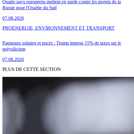
Quatre pays européens mettent en garde contre les projets de la
Russie pour l'Ossétie du Sud
07.08.2026
PRO
ENERGIE, ENVIRONNEMENT ET TRANSPORT
Panneaux solaires et puces : Trump impose 15% de taxes sur le
polysilicium
07.08.2026
PLUS DE CETTE SECTION