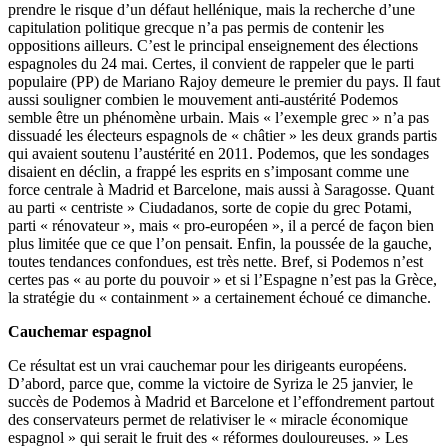
prendre le risque d’un défaut hellénique, mais la recherche d’une
capitulation politique grecque n’a pas permis de contenir les
oppositions ailleurs. C’est le principal enseignement des élections
espagnoles du 24 mai. Certes, il convient de rappeler que le parti
populaire (PP) de Mariano Rajoy demeure le premier du pays. Il faut
aussi souligner combien le mouvement anti-austérité Podemos
semble être un phénomène urbain. Mais « l’exemple grec » n’a pas
dissuadé les électeurs espagnols de « châtier » les deux grands partis
qui avaient soutenu l’austérité en 2011. Podemos, que les sondages
disaient en déclin, a frappé les esprits en s’imposant comme une
force centrale à Madrid et Barcelone, mais aussi à Saragosse. Quant
au parti « centriste » Ciudadanos, sorte de copie du grec Potami,
parti « rénovateur », mais « pro-européen », il a percé de façon bien
plus limitée que ce que l’on pensait. Enfin, la poussée de la gauche,
toutes tendances confondues, est très nette. Bref, si Podemos n’est
certes pas « au porte du pouvoir » et si l’Espagne n’est pas la Grèce,
la stratégie du « containment » a certainement échoué ce dimanche.
Cauchemar espagnol
Ce résultat est un vrai cauchemar pour les dirigeants européens.
D’abord, parce que, comme la victoire de Syriza le 25 janvier, le
succès de Podemos à Madrid et Barcelone et l’effondrement partout
des conservateurs permet de relativiser le « miracle économique
espagnol » qui serait le fruit des « réformes douloureuses. » Les