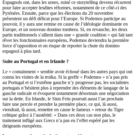
Espagnols ont, dans les urnes, ruiné ce storytelling devenu récurrent
pour faire accepter lesdites réformes, notamment de ce côté-ci des
Pyrénées. Ensuite, parce que les élections du 20 novembre
présentent un défi délicat pour l’Europe. Si Podemos participe au
pouvoir, il y aura une remise en cause de l’idéologie dominante en
Europe, et un nouveau domino tombera. Si, en revanche, les deux
partis traditionnels s’allient dans une « grande coalition » qui fait tant
rêver les fonctionnaires européens, Podemos deviendra la première
force d’opposition et on risque de reporter la chute du domino
espagnol à plus tard.
Suite au Portugal et en Irlande ?
Le « containment » semble avoir échoué dans les autres pays qui ont
connu les visites de la troïka. Si la greffe « Podemos » n’a pas pris
au Portugal et si l’extrême gauche n’y progresse pas, les socialistes
portugais n’hésitent plus à reprendre des éléments de langage de la
gauche radicale et évoquent notamment désormais une négociation
sur la dette. En Irlande, le Sinn Fein pourrait aussi l’an prochain
faire une percée et prendre la première place, ce qui, là aussi,
viendrait, là aussi, remettre en cause le fameux « retour du Tigre
celtique grâce à l’austérité. » Dans ces deux cas non plus, le
traitement infligé aux Grecs n’a pas eu l’effet espéré par les
dirigeants européens.