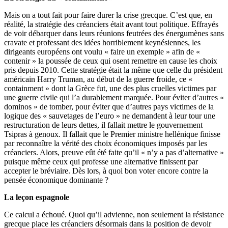
Mais on a tout fait pour faire durer la crise grecque. C’est que, en
réalité, la stratégie des créanciers était avant tout politique. Effrayés
de voir débarquer dans leurs réunions feutrées des énergumènes sans
cravate et professant des idées horriblement keynésiennes, les
dirigeants européens ont voulu « faire un exemple » afin de «
contenir » la poussée de ceux qui osent remettre en cause les choix
pris depuis 2010. Cette stratégie était la même que celle du président
américain Harry Truman, au début de la guerre froide, ce «
containment » dont la Grèce fut, une des plus cruelles victimes par
une guerre civile qui l’a durablement marquée. Pour éviter d’autres «
dominos » de tomber, pour éviter que d’autres pays victimes de la
logique des « sauvetages de l’euro » ne demandent à leur tour une
restructuration de leurs dettes, il fallait mettre le gouvernement
Tsipras à genoux. Il fallait que le Premier ministre hellénique finisse
par reconnaître la vérité des choix économiques imposés par les
créanciers. Alors, preuve eût été faite qu’il « n’y a pas d’alternative »
puisque même ceux qui professe une alternative finissent par
accepter le bréviaire. Dès lors, à quoi bon voter encore contre la
pensée économique dominante ?
La leçon espagnole
Ce calcul a échoué. Quoi qu’il advienne, non seulement la résistance
grecque place les créanciers désormais dans la position de devoir