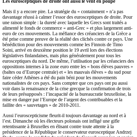
Les eurosceptiques de droite ont aussi le vent en poupe
Mais il y a encore pire. La stratégie du « containment » n’a pas
davantage réussi à calmer l’essor des eurosceptiques de droite. Pour
une raison simple : la dureté avec laquelle les Grecs sont traités a
alimenté le fonds de commerce « anti-Grec » et plus largement anti-
euro de ces mouvements. La méfiance des créanciers de la Grèce a
été prise comme preuve de la réalité des clichés contre ce pays. Une
bénédiction pour des mouvements comme les Finnois de Timo
Soini, arrivé en deuxième position le 19 avril lors des élections
législatives finlandaises, mais plus généralement pour tous les
eurosceptiques du nord. De même, l’utilisation par les créanciers des
oppositions internes à la zone euro entre les « bons élèves pauvres »
(baltes ou d’Europe centrale) et « les mauvais élèves » du sud pour
faire céder Athènes a été du pain béni pour les mouvements
nationalistes de ces pays. Sans compter que ces pays ont pu aussi
voir dans la renaissance de la crise grecque la confirmation de trois
de leurs présupposés : l’incapacité de la bureaucratie bruxelloise, la
mise en danger par l’Europe de l’argent des contribuables et la
faillite des « sauvetages » de 2010-2011.
Aussi l’euroscepticisme fleurit-il toujours davantage au nord et à
l’est. Dimanche où les électeurs polonais ont infligé une gifle
retentissante à Bruxelles en élisant contre toute attente à la
présidence de la République le conservateur eurosceptique Andrzej