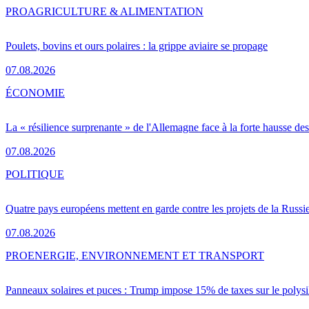
PRO
AGRICULTURE & ALIMENTATION
Poulets, bovins et ours polaires : la grippe aviaire se propage
07.08.2026
ÉCONOMIE
La « résilience surprenante » de l'Allemagne face à la forte hausse de
07.08.2026
POLITIQUE
Quatre pays européens mettent en garde contre les projets de la Russi
07.08.2026
PRO
ENERGIE, ENVIRONNEMENT ET TRANSPORT
Panneaux solaires et puces : Trump impose 15% de taxes sur le polysi