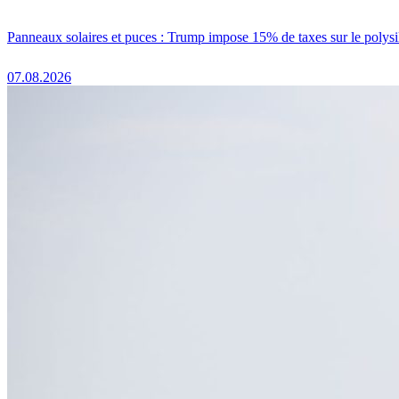
Panneaux solaires et puces : Trump impose 15% de taxes sur le polysi
07.08.2026