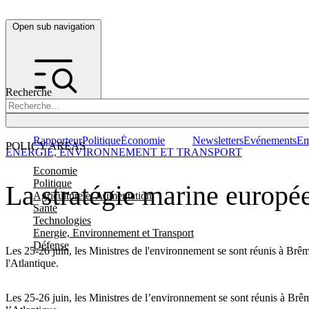
Open sub navigation
Recherche
Rapporteur
Politique
Économie
Newsletters
Evénements
Em
POLICY AREAS
ENERGIE, ENVIRONNEMENT ET TRANSPORT
Economie
Politique
La stratégie marine europée
Agriculture et Alimentation
Santé
Technologies
Energie, Environnement et Transport
Défense
Les 25-26 juin, les Ministres de l'environnement se sont réunis à Br
l'Atlantique.
Les 25-26 juin, les Ministres de l’environnement se sont réunis à Br