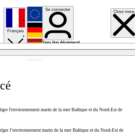
Se connecter
Close menu
English
Français
Deutsch
Vous êtes déconnecté.
Se connecter
Español
Lumières éteintes
rcé
téger l'environnement marin de la mer Baltique et du Nord-Est de
téger l’environnement marin de la mer Baltique et du Nord-Est de