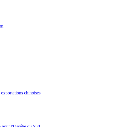
on
s exportations chinoises
e pour l'Ossétie du Sud