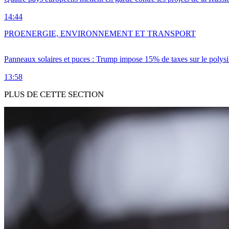
14:44
PRO
ENERGIE, ENVIRONNEMENT ET TRANSPORT
Panneaux solaires et puces : Trump impose 15% de taxes sur le polysi
13:58
PLUS DE CETTE SECTION