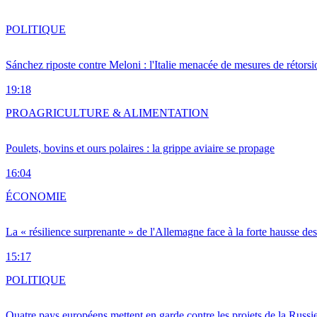
POLITIQUE
Sánchez riposte contre Meloni : l'Italie menacée de mesures de rétorsi
19:18
PRO
AGRICULTURE & ALIMENTATION
Poulets, bovins et ours polaires : la grippe aviaire se propage
16:04
ÉCONOMIE
La « résilience surprenante » de l'Allemagne face à la forte hausse de
15:17
POLITIQUE
Quatre pays européens mettent en garde contre les projets de la Russi