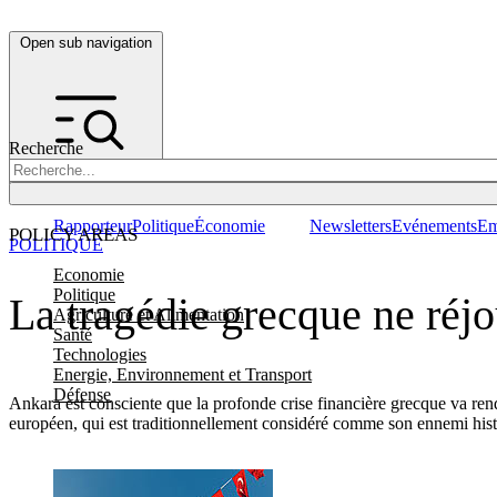
Open sub navigation
Recherche
Rapporteur
Politique
Économie
Newsletters
Evénements
Em
POLICY AREAS
POLITIQUE
Economie
Politique
La tragédie grecque ne réjo
Agriculture et Alimentation
Santé
Technologies
Energie, Environnement et Transport
Défense
Ankara est consciente que la profonde crise financière grecque va rend
européen, qui est traditionnellement considéré comme son ennemi h