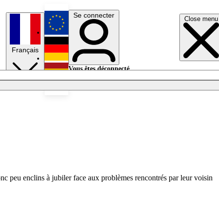
Se connecter
Close menu
English
Français
Deutsch
Vous êtes déconnecté.
Se connecter
Español
Lumières éteintes
nc peu enclins à jubiler face aux problèmes rencontrés par leur voisin