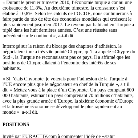
« Durant le premier trimestre 2010, l’économie turque a connu une
croissance de 11,8%. Au deuxième trimestre, la croissance s’est
établie à 10,8%. Selon les calculs de l’OCDE, nous continuerons à
faire partie du trio de tête des économies mondiales qui croissent le
plus rapidement jusqu’en 2017. Le revenu par habitant en Turquie a
triplé dans les huit dernières années. C’est une réussite sans
précédent sur le continent », a-t-il dit.
Interrogé sur la raison du blocage des chapitres d’adhésion, le
négociateur turc a très vite pointé Chypre, qu’il a appelé «Chypre du
Sud», la Turquie ne reconnaissant pas ce pays. Il a affirmé que les
positions de Chypre allaient à l’encontre des intérêts de ses
habitants.
« Si j’étais Chypriote, je voterais pour l’adhésion de la Turquie à
l’UE encore plus que le négociateur en chef de la Turquie », a-t-il
dit. « Mettez vous à la place d’un Chypriote. Un pays comptant 600
000 habitants, estimant un pays comprenant 70 millions d’habitants,
avec la plus grande armée d’Europe, la sixième économie d’Europe
et la troisième économie se développant le plus rapidement au
monde », a-t-il dit.
POSITIONS
Invité par EURACTIV.com à commenter l’idée de «statut