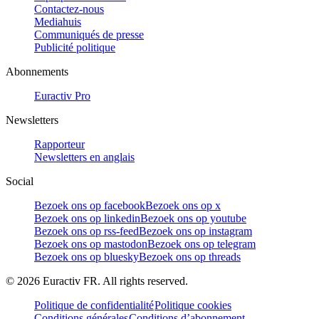
Contactez-nous
Mediahuis
Communiqués de presse
Publicité politique
Abonnements
Euractiv Pro
Newsletters
Rapporteur
Newsletters en anglais
Social
Bezoek ons op facebook
Bezoek ons op x
Bezoek ons op linkedin
Bezoek ons op youtube
Bezoek ons op rss-feed
Bezoek ons op instagram
Bezoek ons op mastodon
Bezoek ons op telegram
Bezoek ons op bluesky
Bezoek ons op threads
©
2026
Euractiv FR. All rights reserved.
Politique de confidentialité
Politique cookies
Conditions générales
Conditions d’abonnement