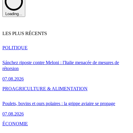
Loading...
LES PLUS RÉCENTS
POLITIQUE
Sánchez riposte contre Meloni : l'Italie menacée de mesures de
rétorsion
07.08.2026
PRO
AGRICULTURE & ALIMENTATION
Poulets, bovins et ours polaires : la grippe aviaire se propage
07.08.2026
ÉCONOMIE