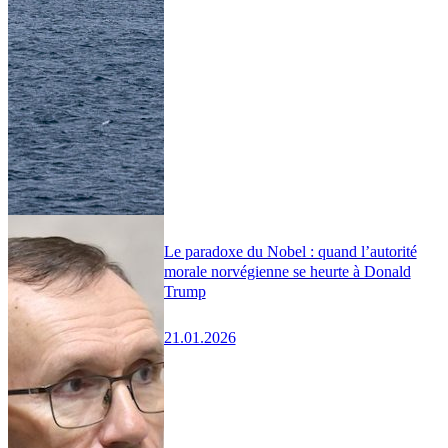
Le paradoxe du Nobel : quand l’autorité
morale norvégienne se heurte à Donald
Trump
21.01.2026