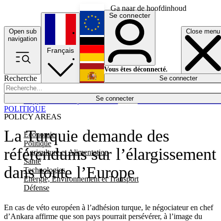
Ga naar de hoofdinhoud
Se connecter
Open sub
Close menu
English
navigation
Français
Deutsch
Vous êtes déconnecté.
Recherche
Se connecter
Español
Lumières éteintes
Se connecter
Rapporteur
Politique
Économie
Newsletters
Evénements
Em
POLITIQUE
POLICY AREAS
La Turquie demande des
Economie
Politique
référendums sur l’élargissement
Agriculture et Alimentation
Santé
dans toute l’Europe
Technologies
Energie, Environnement et Transport
Défense
En cas de véto européen à l’adhésion turque, le négociateur en chef
d’Ankara affirme que son pays pourrait persévérer, à l’image du