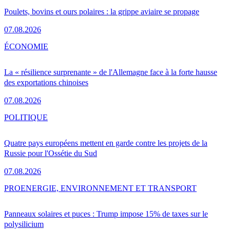
Poulets, bovins et ours polaires : la grippe aviaire se propage
07.08.2026
ÉCONOMIE
La « résilience surprenante » de l'Allemagne face à la forte hausse
des exportations chinoises
07.08.2026
POLITIQUE
Quatre pays européens mettent en garde contre les projets de la
Russie pour l'Ossétie du Sud
07.08.2026
PRO
ENERGIE, ENVIRONNEMENT ET TRANSPORT
Panneaux solaires et puces : Trump impose 15% de taxes sur le
polysilicium