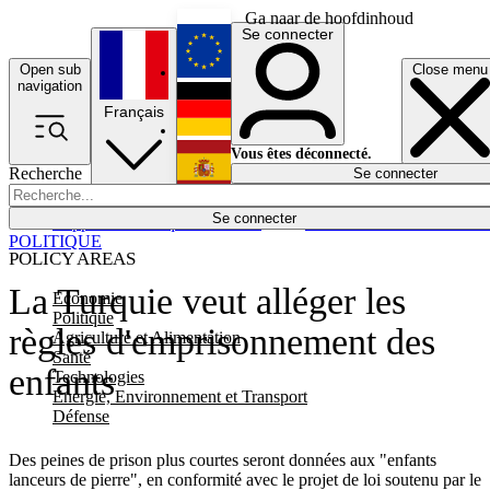
Ga naar de hoofdinhoud
Se connecter
Open sub
Close menu
English
navigation
Français
Deutsch
Vous êtes déconnecté.
Recherche
Se connecter
Español
Lumières éteintes
Se connecter
Rapporteur
Politique
Économie
Newsletters
Evénements
Em
POLITIQUE
POLICY AREAS
La Turquie veut alléger les
Economie
Politique
règles d'emprisonnement des
Agriculture et Alimentation
Santé
enfants
Technologies
Energie, Environnement et Transport
Défense
Des peines de prison plus courtes seront données aux "enfants
lanceurs de pierre", en conformité avec le projet de loi soutenu par le