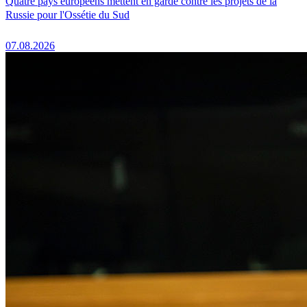
Quatre pays européens mettent en garde contre les projets de la
Russie pour l'Ossétie du Sud
07.08.2026