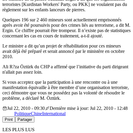
terroristes [Kurdistan Workers' Party, ou PKK] ne voulaient pas du
règlement sur les enfants lanceurs de pierres.
Quelques 196 sur 2 460 mineurs sont actuellement emprisonnés
après avoir été poursuivis pour des crimes liés au terrorisme, a dit M.
Ergin. Ce chiffre pourrait être trompeur. Il n’existe pas de statistiques
concernant les cas en cours de traitement, a-t-il ajouté.
Le ministre a dit qu’un projet de réhabilitation pour ces mineurs
avait déjà été préparé et serait annoncé par le ministère en octobre
2010.
Ali R?za Öztürk du CHP a affirmé que l’initiative du parti dirigeant
n'allait pas assez loin.
Si vous acceptez que la participation à une rencontre ou à une
manifestation équivaille à être membre d’une organisation terroriste,
ceci démontre que vous ne possédez pas la volonté de résoudre le
problème, a déclaré M. Öztürk.
Jul 22, 2010 - 09:30
Dernière mise à jour: Jul 22, 2010 - 12:48
Politique
Chine
International
Print
Partager
LES PLUS LUS