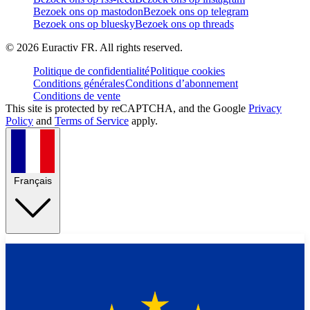
Bezoek ons op mastodon
Bezoek ons op telegram
Bezoek ons op bluesky
Bezoek ons op threads
©
2026
Euractiv FR. All rights reserved.
Politique de confidentialité
Politique cookies
Conditions générales
Conditions d’abonnement
Conditions de vente
This site is protected by reCAPTCHA, and the Google
Privacy
Policy
and
Terms of Service
apply.
Français