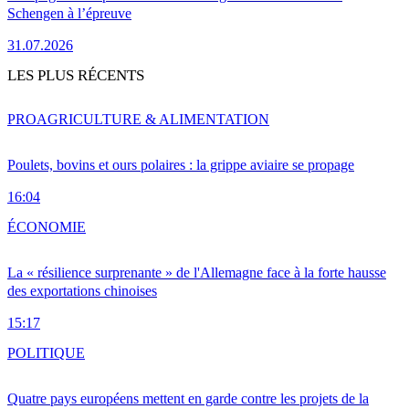
Schengen à l’épreuve
31.07.2026
LES PLUS RÉCENTS
PRO
AGRICULTURE & ALIMENTATION
Poulets, bovins et ours polaires : la grippe aviaire se propage
16:04
ÉCONOMIE
La « résilience surprenante » de l'Allemagne face à la forte hausse
des exportations chinoises
15:17
POLITIQUE
Quatre pays européens mettent en garde contre les projets de la