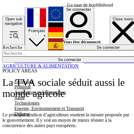
Ga naar de hoofdinhoud
Se connecter
Open sub
Close menu
English
navigation
Français
Deutsch
Vous êtes déconnecté.
Recherche
Se connecter
Español
Lumières éteintes
Se connecter
Rapporteur
Politique
Économie
Newsletters
Evénements
Em
AGRICULTURE & ALIMENTATION
POLICY AREAS
La TVA sociale séduit aussi le
Economie
Politique
monde agricole
Agriculture et Alimentation
Santé
Technologies
Energie, Environnement et Transport
Défense
Le principal syndicat d’agriculteurs soutient la mesure proposée par
le gouvernement. Il y voit un moyen de mieux résister à la
concurrence des autres pays européens.