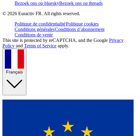
Bezoek ons op bluesky
Bezoek ons op threads
©
2026
Euractiv FR. All rights reserved.
Politique de confidentialité
Politique cookies
Conditions générales
Conditions d’abonnement
Conditions de vente
This site is protected by reCAPTCHA, and the Google
Privacy
Policy
and
Terms of Service
apply.
Français