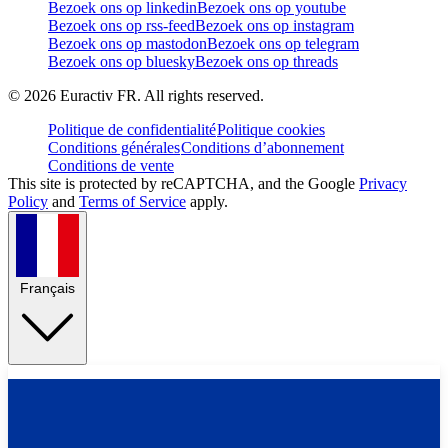
Bezoek ons op linkedin
Bezoek ons op youtube
Bezoek ons op rss-feed
Bezoek ons op instagram
Bezoek ons op mastodon
Bezoek ons op telegram
Bezoek ons op bluesky
Bezoek ons op threads
©
2026
Euractiv FR. All rights reserved.
Politique de confidentialité
Politique cookies
Conditions générales
Conditions d’abonnement
Conditions de vente
This site is protected by reCAPTCHA, and the Google
Privacy
Policy
and
Terms of Service
apply.
Français