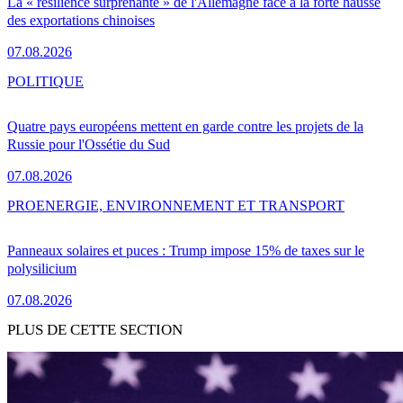
La « résilience surprenante » de l'Allemagne face à la forte hausse
des exportations chinoises
07.08.2026
POLITIQUE
Quatre pays européens mettent en garde contre les projets de la
Russie pour l'Ossétie du Sud
07.08.2026
PRO
ENERGIE, ENVIRONNEMENT ET TRANSPORT
Panneaux solaires et puces : Trump impose 15% de taxes sur le
polysilicium
07.08.2026
PLUS DE CETTE SECTION