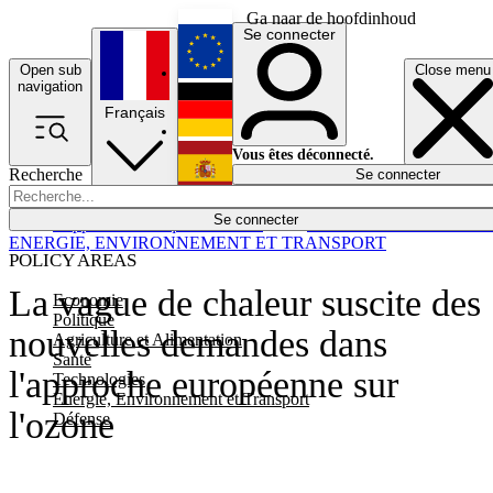
Ga naar de hoofdinhoud
Se connecter
Open sub
Close menu
English
navigation
Français
Deutsch
Vous êtes déconnecté.
Recherche
Se connecter
Español
Lumières éteintes
Se connecter
Rapporteur
Politique
Économie
Newsletters
Evénements
Em
ENERGIE, ENVIRONNEMENT ET TRANSPORT
POLICY AREAS
La vague de chaleur suscite des
Economie
Politique
nouvelles demandes dans
Agriculture et Alimentation
Santé
l'approche européenne sur
Technologies
Energie, Environnement et Transport
l'ozone
Défense